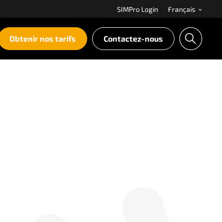
SIMPro Login
Français
Obtenir nos tarifs
Contactez-nous
S
e
a
r
c
h