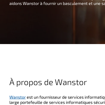
aidons Wanstor à fournir un basculement et une sau
n
c
i
p
a
l
À propos de Wanstor
Wanstor
est un fournisseur de services informati
large portefeuille de services informatiques sécur