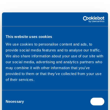
Le vending en temps réel regroupe un ensemble
d’outils qui, une fois intégrés aux distributeurs
automatiques sans surveillance, permettent aux
exploitants de se connecter instantanément à
This website uses cookies
leurs machines et de bénéficier d’un flux
We use cookies to personalise content and ads, to
d’informations bidirectionnel.
provide social media features and to analyse our traffic.
Ces outils permettent notamment de :
We also share information about your use of our site with
our social media, advertising and analytics partners who
may combine it with other information that you’ve
recevoir des données pour optimiser l’exploitation
provided to them or that they’ve collected from your use
(utilisation des machines, stocks, dates de
of their services.
péremption),
réaliser des analyses favorisant une meilleure
prise de décision (ventes par zone et par catégorie,
C
tendances de marché),
Necessary
o
modifier les prix à distance,
n