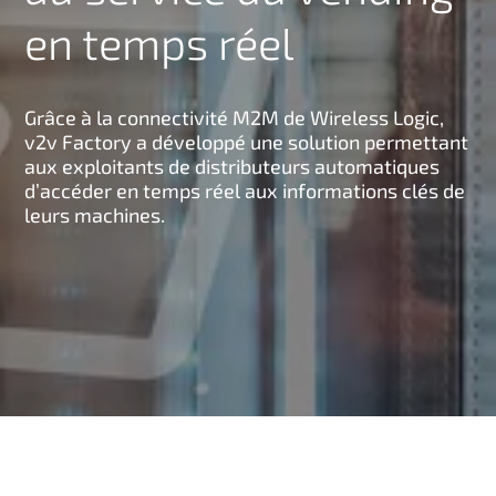
n
en temps réel
c
i
p
Grâce à la connectivité M2M de Wireless Logic,
a
v2v Factory a développé une solution permettant
l
aux exploitants de distributeurs automatiques
d’accéder en temps réel aux informations clés de
leurs machines.