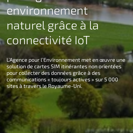
environnement
n
c
i
naturel grâce à la
p
a
connectivité IoT
l
L’Agence pour l’Environnement met en œuvre une
solution de cartes SIM itinérantes non orientées
pour collecter des données grâce à des
communications « toujours actives » sur 5 000
sites à travers le Royaume-Uni.