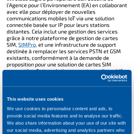
l’Agence pour l’Environnement (EA) en collaborant
avec elle pour déployer de nouvelles
communications mobiles IoT via une solution
connectée basée sur IP pour leurs stations
distantes. Cela inclut une gestion des services
grâce à notre plateforme de gestion de cartes
SIM,
SIMPro,
et une infrastructure de support
destinée à remplacer les services PSTN et GSM
existants, conformément à la demande de
proposition pour une solution de cartes SIM
connectées.
Cette solution permet aux dispositifs
situés dans des zones reculées d'accéder à la
meilleure couverture réseau disponible. En
adoptant cette solution, l’EA bénéficie d’une
connectivité « toujours active » à travers le pays
This website uses cookies
avec un accès à quatre réseaux mobiles du
We use cookies to personalise content and ads, to
Royaume-Uni.
provide social media features and to analyse our traffic.
Actuellement, les données sont envoyées vers des
We also share information about your use of our site with
serveurs régionaux auto-hébergés. À l’avenir, elles
our social media, advertising and analytics partners who