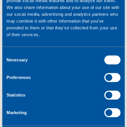
provide social media features and to analyse our traffic.
We also share information about your use of our site with
our social media, advertising and analytics partners who
may combine it with other information that you’ve
provided to them or that they’ve collected from your use
of their services.
« Nos équipes en Asie-Pacifique,
Amérique du Nord et Amérique du
C
Sud sont dédiées à la réussite de
Necessary
o
votre entreprise grâce à une
n
connectivité fluide et sécurisée.
s
Preferences
e
Avec une connaissance approfondie
n
du marché et une expertise
t
Statistics
régionale, nous proposons des
S
solutions sur mesure pour répondre
e
Marketing
l
à vos besoins uniques. »
e