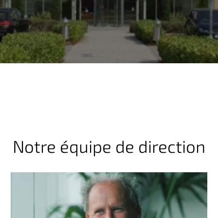
n
c
i
p
a
l
Notre équipe de direction