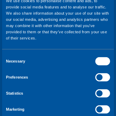
We use cookies to personalise content and ads, to
provide social media features and to analyse our traffic.
We also share information about your use of our site with
our social media, advertising and analytics partners who
may combine it with other information that you’ve
provided to them or that they’ve collected from your use
of their services.
C
Necessary
o
n
s
Preferences
e
n
t
Statistics
S
e
Marketing
l