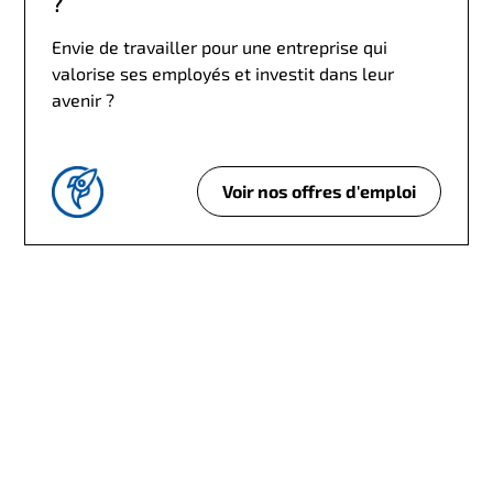
?
a
c
Envie de travailler pour une entreprise qui
t
valorise ses employés et investit dans leur
u
avenir ?
r
a
t
Voir nos offres d'emploi
À
i
l
o
a
n
r
?
e
c
h
e
r
c
h
e