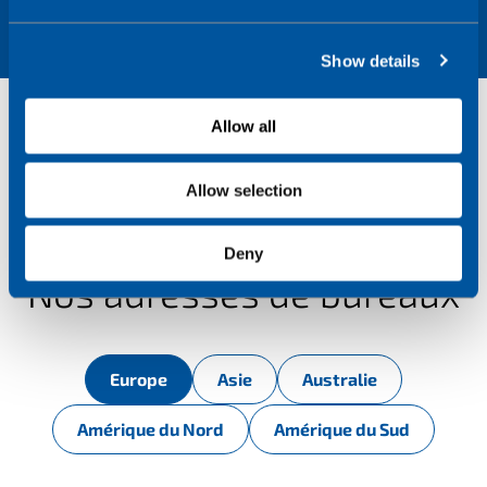
e
c
Show details
t
i
o
Allow all
n
Allow selection
Deny
Nos adresses de bureaux
Europe
Asie
Australie
Amérique du Nord
Amérique du Sud