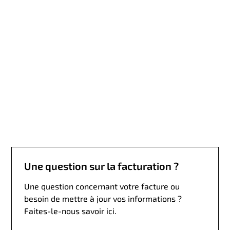
t
é
r
e
s
s
é
p
a
r
u
n
p
a
Une question sur la facturation ?
r
t
Une question concernant votre facture ou
e
besoin de mettre à jour vos informations ?
n
Faites-le-nous savoir ici.
a