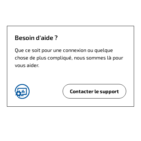
i
e
n
t
?
Besoin d'aide ?
Que ce soit pour une connexion ou quelque
chose de plus compliqué, nous sommes là pour
vous aider.
Contacter le support
B
e
s
o
i
n
d