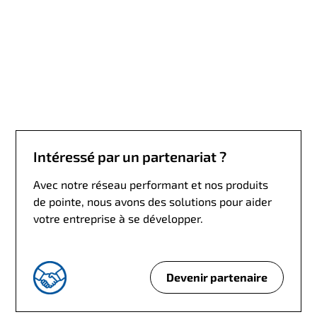
'
a
i
d
e
?
Intéressé par un partenariat ?
Avec notre réseau performant et nos produits
de pointe, nous avons des solutions pour aider
votre entreprise à se développer.
Devenir partenaire
I
n