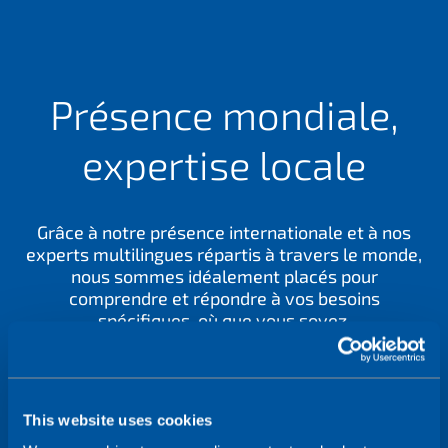
s
è
e
r
?
e
?
Présence mondiale,
expertise locale
Grâce à notre présence internationale et à nos
experts multilingues répartis à travers le monde,
nous sommes idéalement placés pour
comprendre et répondre à vos besoins
spécifiques, où que vous soyez.
Contactez-nous
This website uses cookies