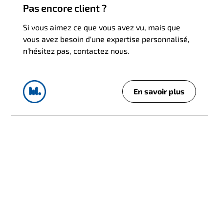
Pas encore client ?
Si vous aimez ce que vous avez vu, mais que
vous avez besoin d'une expertise personnalisé,
n'hésitez pas, contactez nous.
En savoir plus
P
a
s
e
n
c
o
r
e
c
l