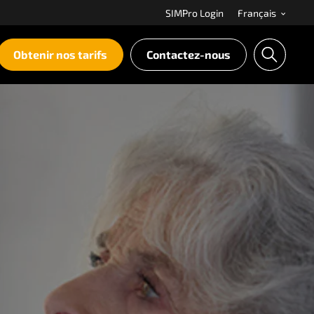
SIMPro Login
Français
Obtenir nos tarifs
Contactez-nous
S
e
a
r
c
h