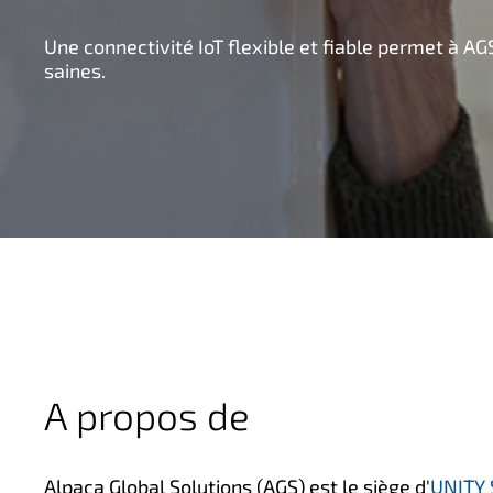
n
Une connectivité IoT flexible et fiable permet à AG
c
saines.
i
p
a
l
A propos de
Alpaca Global Solutions (AGS) est le siège d'
UNITY 