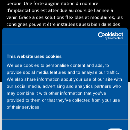
Gérone. Une forte augmentation du nombre
d’implantations est attendue au cours de l’année à
venir. Grâce à des solutions flexibles et modulaires, les
consignes peuvent être installées aussi bien dans des
bureaux, des commerces que dans des zones
résidentielles.
This website uses cookies
We use cookies to personalise content and ads, to
provide social media features and to analyse our traffic.
We also share information about your use of our site with
our social media, advertising and analytics partners who
may combine it with other information that you’ve
provided to them or that they’ve collected from your use
of their services.
Défis
C