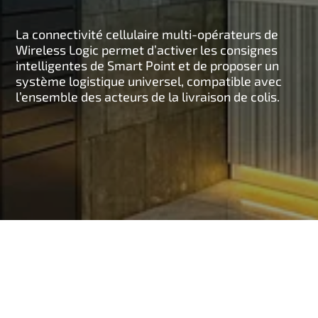
n
c
La connectivité cellulaire multi-opérateurs de
i
Wireless Logic permet d’activer les consignes
intelligentes de Smart Point et de proposer un
p
système logistique universel, compatible avec
a
l’ensemble des acteurs de la livraison de colis.
l