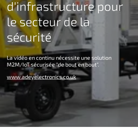
d'infrastructure pour
n
c
le secteur de la
i
p
sécurité
a
l
La vidéo en continu nécessite une solution
M2M/IoT sécurisée "de bout en bout".
www.adeyelectronics.co.uk