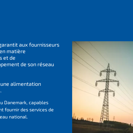
garantit aux fournisseurs
 en matière
s et de
oppement de son réseau
 une alimentation
.
 au Danemark, capables
t fournir des services de
seau national.