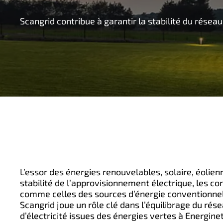
n
Scangrid contribue à garantir la stabilité du rése
c
i
p
a
l
L’essor des énergies renouvelables, solaire, éolien
stabilité de l’approvisionnement électrique, les c
comme celles des sources d’énergie conventionnel
Scangrid joue un rôle clé dans l’équilibrage du rés
d’électricité issues des énergies vertes à Energinet