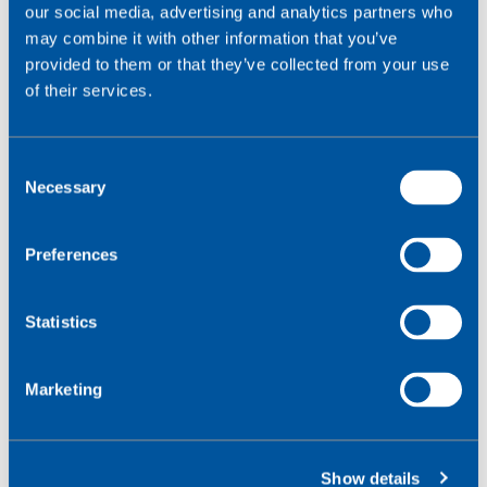
our social media, advertising and analytics partners who
may combine it with other information that you’ve
provided to them or that they’ve collected from your use
of their services.
C
Necessary
o
n
s
Preferences
e
n
t
Statistics
#3 Mangel på IoT-
S
kompetencer driver
e
Marketing
l
efterspørgslen efter
e
c
udviklingsværktøjer med
Show details
t