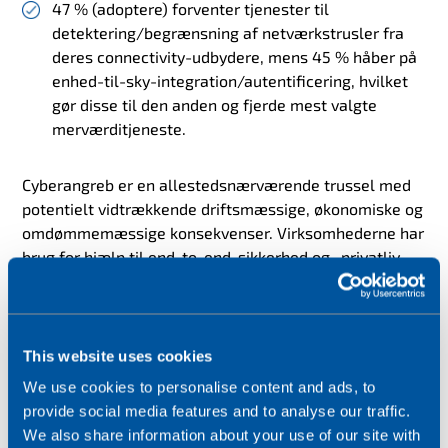
47 % (adoptere) forventer tjenester til
detektering/begrænsning af netværkstrusler fra
deres connectivity-udbydere, mens 45 % håber på
enhed-til-sky-integration/autentificering, hvilket
gør disse til den anden og fjerde mest valgte
merværditjeneste.
Cyberangreb er en allestedsnærværende trussel med
potentielt vidtrækkende driftsmæssige, økonomiske og
omdømmemæssige konsekvenser. Virksomhederne har
brug for hjælp til end-to-end-sikkerhed og -privatliv,
detektering
af netværksanomalier
og
-trusler
og robust
identitetsstyring af enheder, og derfor anbefaler
Wireless Logic en
sikkerhedsramme
med
tilgange og
løsninger til at forsvare sig mod, opdage og reagere på
This website uses cookies
cyberhændelser.
We use cookies to personalise content and ads, to
provide social media features and to analyse our traffic.
We also share information about your use of our site with