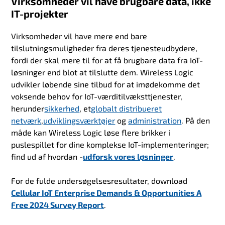
Virksomheder vil have brugbare data, ikke
IT-projekter
Virksomheder vil have mere end bare
tilslutningsmuligheder fra deres tjenesteudbydere,
fordi der skal mere til for at få brugbare data fra IoT-
løsninger end blot at tilslutte dem. Wireless Logic
udvikler løbende sine tilbud for at imødekomme det
voksende behov for IoT-værditilvæksttjenester,
herunder
sikkerhed
, et
globalt distribueret
netværk
,
udviklingsværktøjer
og
administration
. På den
måde kan Wireless Logic løse flere brikker i
puslespillet for dine komplekse IoT-implementeringer;
find ud af hvordan -
udforsk vores løsninger
.
For de fulde undersøgelsesresultater, download
Cellular IoT Enterprise Demands & Opportunities A
Free 2024 Survey Report
.