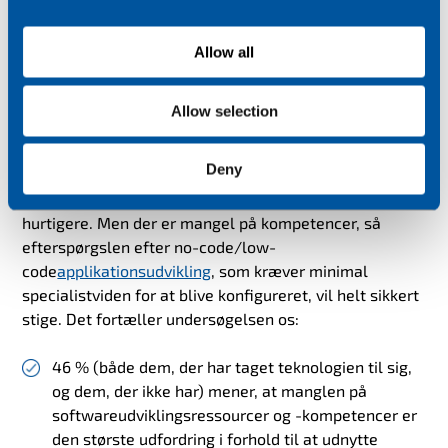
i
lav kode
o
Allow all
n
Ifølge Transforma Insights
tager
IoT-projekter
i
Allow selection
gennemsnit 10 måneder at implementere. Hvis
virksomheder kan reducere tiden til go-live, potentielt
Deny
til uger eller dage i stedet for måneder, kan de
begynde at se et afkast af deres investeringer
hurtigere. Men der er mangel på kompetencer, så
efterspørgslen efter no-code/low-
code
applikationsudvikling
, som kræver minimal
specialistviden for at blive konfigureret, vil helt sikkert
stige. Det fortæller undersøgelsen os:
46 % (både dem, der har taget teknologien til sig,
og dem, der ikke har) mener, at manglen på
softwareudviklingsressourcer og -kompetencer er
den største udfordring i forhold til at udnytte