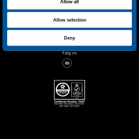
Allow all
n
Allow selection
Deny
Følg os