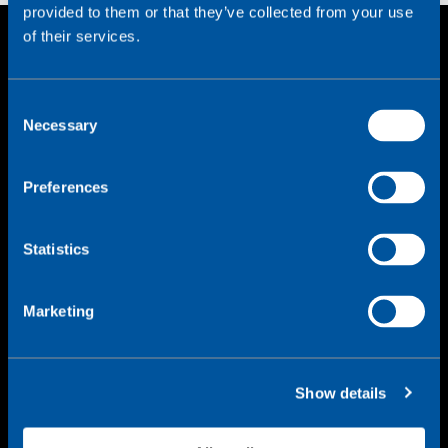
provided to them or that they’ve collected from your use
of their services.
Hold dig opdateret
C
Necessary
o
n
De seneste IoT nyheder og insights direkte til din
s
indbakke
Preferences
e
n
t
Statistics
S
e
Marketing
l
e
c
Ved at afgive din emailadresse, accepterer du vores
Show details
t
privatlivspolitik
.
i
o