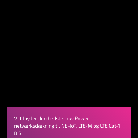
Vi tilbyder den bedste Low Power
netværksdækning til NB-IoT, LTE-M og LTE Cat-1
BIS.