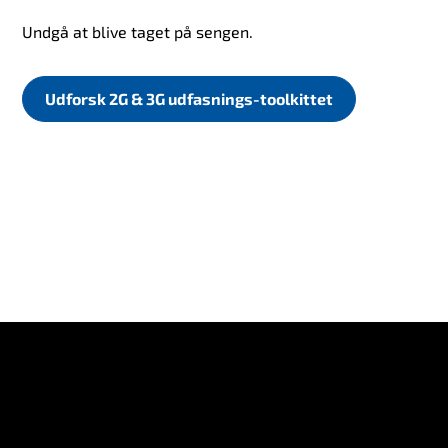
Undgå at blive taget på sengen.
Udforsk 2G & 3G udfasnings-toolkittet