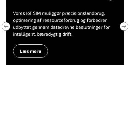
Vores IoT SIM muliggør præcisionslandbrug,
optimering af ressourceforbrug og forbedrer
udbyttet gennem datadrevne beslutninger for
intelligent, bæredygtig drift.
Læs mere
L
a
n
d
b
r
u
g