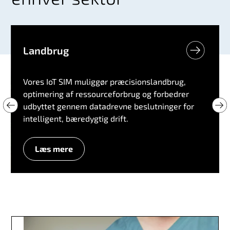
Landbrug
Vores IoT SIM muliggør præcisionslandbrug,
optimering af ressourceforbrug og forbedrer
udbyttet gennem datadrevne beslutninger for
intelligent, bæredygtig drift.
Læs mere
L
a
n
d
b
r
u