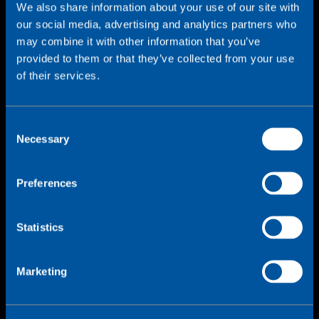
We also share information about your use of our site with
our social media, advertising and analytics partners who
may combine it with other information that you’ve
provided to them or that they’ve collected from your use
of their services.
C
Necessary
o
IoT-forbindelse med lav
n
s
og høj båndbredde
Preferences
e
n
t
Statistics
For hver applikation varierer niveauet af
S
datagennemstrømning. Vores løsninger bygges
e
op omkring det forventede dataforbrug med
Marketing
l
takster, der er skræddersyet til hver
implementering, hvad enten det er som enkelte
e
enheder eller spredt over flere enheder med
c