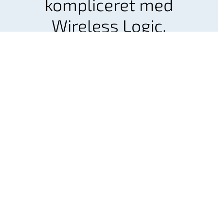
kompliceret med
Wireless Logic.
Design og implementer en fremtidssikret IoT-
løsning, der skalerer med din virksomhed.
Kontakt os