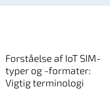
Forståelse af IoT SIM-
typer og -formater:
Vigtig terminologi
Begreberne eSIM og eUICC bruges ofte i flæng.
Vi bruger eSIM-termen: