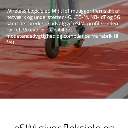
Wireless Logic's eSIM til IoT muliggør fjernskift af
netværk og understøtter 4G, LTE-M, NB-IoT og 5G
samt det bredeste udvalg af eSIM-profiler inden
for IoT. Vi leverer fleksibilitet,
modstandsdygtighed og compliance fra fabrik til
felt.
eSIM giver fleksible og