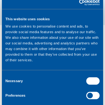
Læs succeshistorier
Wireless Logic eSIM bruges af over 2 millioner globa
This website uses cookies
We use cookies to personalise content and ads, to
provide social media features and to analyse our traffic.
We also share information about your use of our site with
our social media, advertising and analytics partners who
may combine it with other information that you’ve
provided to them or that they’ve collected from your use
of their services.
C
Necessary
o
n
s
Preferences
e
n