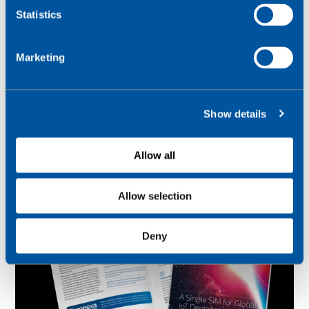
t
Statistics
S
e
Marketing
l
e
c
Show details
t
i
o
Allow all
n
Allow selection
Deny