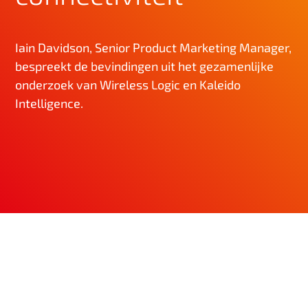
n
h
Iain Davidson, Senior Product Marketing Manager,
o
u
bespreekt de bevindingen uit het gezamenlijke
d
onderzoek van Wireless Logic en Kaleido
Intelligence.