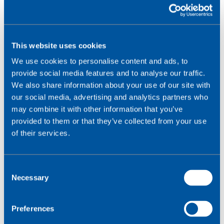
This website uses cookies
We use cookies to personalise content and ads, to
provide social media features and to analyse our traffic.
We also share information about your use of our site with
our social media, advertising and analytics partners who
may combine it with other information that you’ve
provided to them or that they’ve collected from your use
#3 Tekort aan IoT-
of their services.
vaardigheden stimuleert
C
de vraag naar low-code
Necessary
o
n
tools
s
Preferences
e