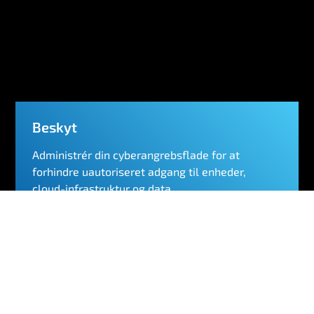
Beskyt
Administrér din cyberangrebsflade for at
forhindre uautoriseret adgang til enheder,
cloud-infrastruktur og data.
Få mere at vide