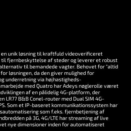
n unik løsning til kraftfuld videoverificeret
 til fjernbeskyttelse af steder og leverer et robust
lternativ til bemandede vagter. Behovet for "altid
for løsningen, da den giver mulighed for
og underretning via højhastigheds-
samarbejde med Quatro har Adeys nøglerolle været
viklingen af en pålidelig 4G-platform, der
f en LR77 B&B Conel-router med Dual SIM 4G-
GPS. Som et IP-baseret kommunikationssystem har
sautomatisering som f.eks. fjernbetjening af
dbredden på 3G, 4G/LTE har streaming af live
ivet nye dimensioner inden for automatiseret