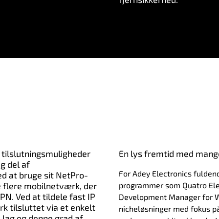
tilslutningsmuligheder
En lys fremtid med mang
g del af
For Adey Electronics fulden
d at bruge sit NetPro-
flere mobilnetværk, der
programmer som Quatro Elec
PN. Ved at tildele fast IP
Development Manager for Wir
 tilsluttet via et enkelt
nicheløsninger med fokus p
 lag og denne grad af