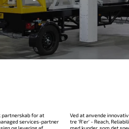
k partnerskab for at
Ved at anvende innovativ
anaged services-partner
tre 'R'er' - Reach, Reliab
sign og levering af
med kunder, som det spec