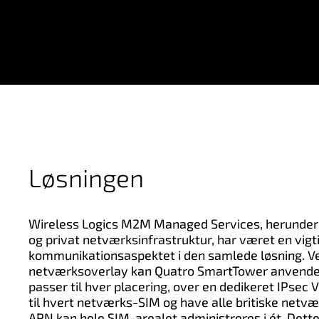
Løsningen
Wireless Logics M2M Managed Services, herunder 
og privat netværksinfrastruktur, har været en vigti
kommunikationsaspektet i den samlede løsning. Ve
netværksoverlay kan Quatro SmartTower anvende 
passer til hver placering, over en dedikeret IPsec V
til hvert netværks-SIM og have alle britiske netværk
APN kan hele SIM-arealet administreres i ét. Dette