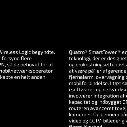
ireless Logic begyndte.
Quatro® SmartTower ® er e
 forsyne flere
teknologi, der er designet
N, så de behovet for at
og omkostningseffektivt a
r mobilnetværksoperatør
at være på" er afgørende 
kabte en helt anden
fjernalarm, overvågning 
mobilforbindelse. I tæt 
i software- og netværksud
involverer integration a
kapacitet og indbygget 
routeren avanceret tovej
kameraer. Og gennem bån
video og CCTV-billeder g
fjernsikkerhed.