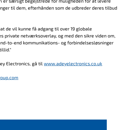
 er særligt begejstrede for muligheden for at levere
inger til dem, efterhånden som de udbreder deres tilbud
at de vil kunne få adgang til over 19 globale
s private netværksoverlay, og med den sikre viden om,
end-to-end kommunikations- og forbindelsesløsninger
llid."
y Electronics, gå til
www.adeyelectronics.co.uk
roup.com