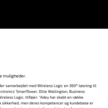
e muligheder.
der samarbejdet med Wireless Logic en 360⁰-løsning til
tronics' SmartTower. Ollie Wallington, Business
eless Logic, tilføjer: "Adey har skabt en række
å sikkerhed, men deres kompetencer og kundebase er