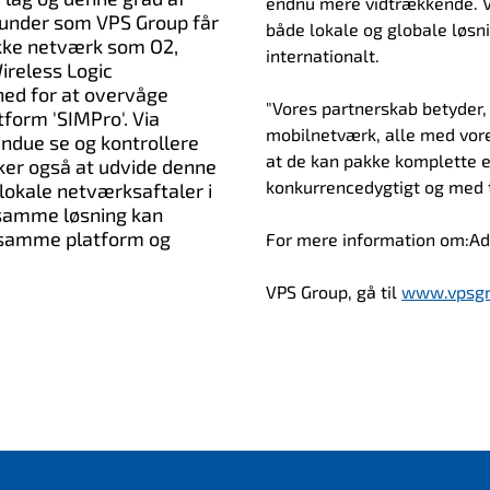
endnu mere vidtrækkende. Vi
kunder som VPS Group får
både lokale og globale løsn
ække netværk som O2,
internationalt.
ireless Logic
hed for at overvåge
"Vores partnerskab betyder, 
tform 'SIMPro'. Via
mobilnetværk, alle med vore
ndue se og kontrollere
at de kan pakke komplette 
ker også at udvide denne
konkurrencedygtigt og med ti
 lokale netværksaftaler i
 samme løsning kan
n samme platform og
For mere information om:Ade
VPS Group, gå til
www.vpsg