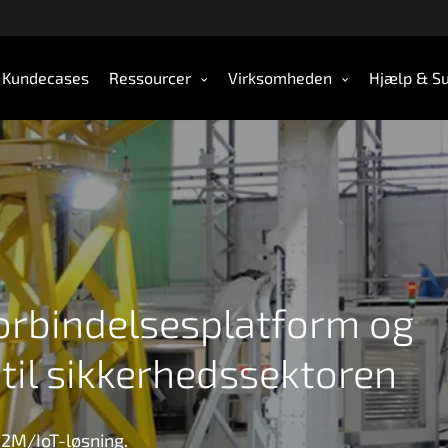
Kundecases
Ressourcer
Virksomheden
Hjælp & S
forbindelsesplatform og
 til sikkerhedssektoren
M2M/IoT-løsning.