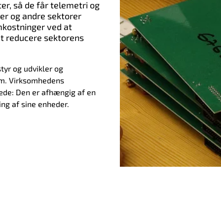
er, så de får telemetri og
er og andre sektorer
omkostninger ved at
at reducere sektorens
yr og udvikler og
orm. Virksomhedens
æde: Den er afhængig af en
ing af sine enheder.