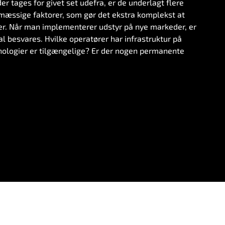
r tages for givet set udefra, er de underlagt flere
mæssige faktorer, som gør det ekstra komplekst at
er. Når man implementerer udstyr på nye markeder, er
l besvares. Hvilke operatører har infrastruktur på
ologier er tilgængelige? Er der nogen permanente