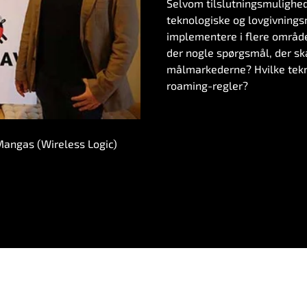
Selvom tilslutningsmulighede
teknologiske og lovgivnings
implementere i flere områd
der nogle spørgsmål, der ska
målmarkederne? Hvilke tekn
roaming-regler?
Mangas (Wireless Logic)