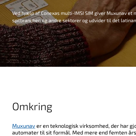
Ved hjælp af Conexas multi-IMSI SIM giver Muxunav et ny
spilbranchen og andre sektorer og udvider til det latin
Omkring
Muxunav
er
en teknologisk virksomhed, der har gj
automater til sit formål. Med mere end femten års