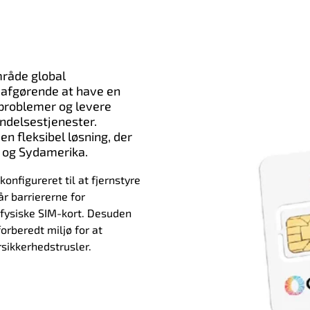
mråde global
t afgørende at have en
e problemer og levere
ndelsestjenester.
en fleksibel løsning, der
- og Sydamerika.
 konfigureret til at fjernstyre
r barriererne for
 fysiske SIM-kort. Desuden
forberedt miljø for at
sikkerhedstrusler.