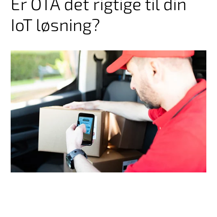
Er OTA det rigtige til din
IoT løsning?