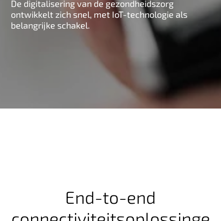
De digitalisering van de gezondheidszorg
n
ontwikkelt zich snel, met IoT-technologie als
h
belangrijke schakel.
o
u
d
End-to-end
connectiviteitsoplossinge