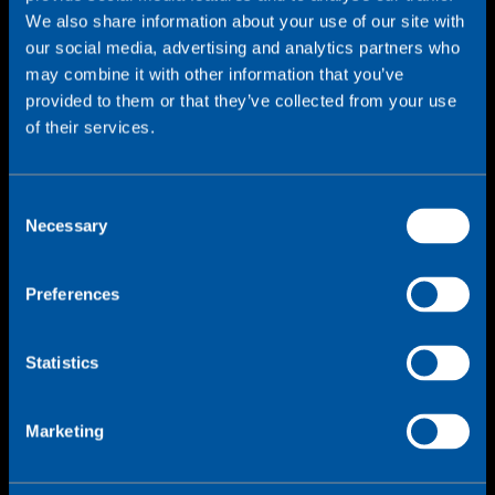
We also share information about your use of our site with
our social media, advertising and analytics partners who
may combine it with other information that you’ve
provided to them or that they’ve collected from your use
of their services.
C
Necessary
o
n
s
Preferences
e
n
t
Statistics
S
Dataverkeer op maat
e
Marketing
voor zorgtoepassingen
l
e