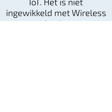
IoT. Het is niet
ingewikkeld met Wireless
Logic.
Ontwerp en implementeer een
toekomstbestendige IoT-oplossing die met uw
bedrijf meegroeit.
Neem contact op