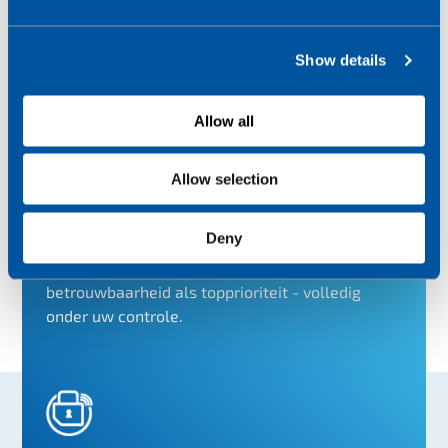
e
c
Show details
t
Lees onze reviews
i
o
Allow all
n
Allow selection
Deny
Conexa richt zich volledig op IoT-connectiviteit
en datadiensten, met veiligheid en
betrouwbaarheid als topprioriteit - volledig
onder uw controle.