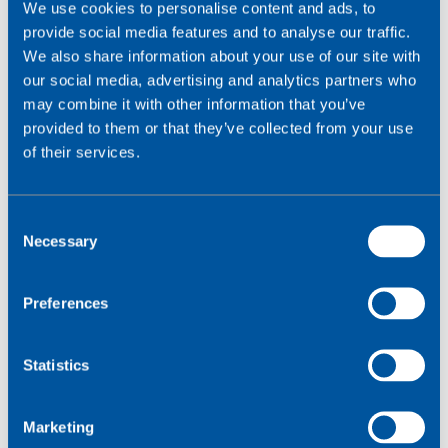
We use cookies to personalise content and ads, to
provide social media features and to analyse our traffic.
We also share information about your use of our site with
our social media, advertising and analytics partners who
may combine it with other information that you’ve
provided to them or that they’ve collected from your use
of their services.
C
Necessary
o
Read full review
n
s
Preferences
e
n
t
Statistics
S
e
Marketing
l