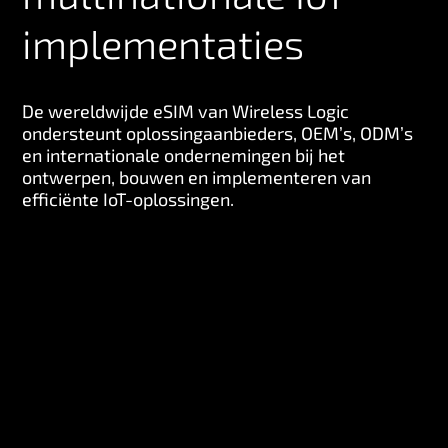
n
implementaties
h
o
u
De wereldwijde eSIM van Wireless Logic
d
ondersteunt oplossingaanbieders, OEM’s, ODM’s
en internationale ondernemingen bij het
ontwerpen, bouwen en implementeren van
efficiënte IoT-oplossingen.