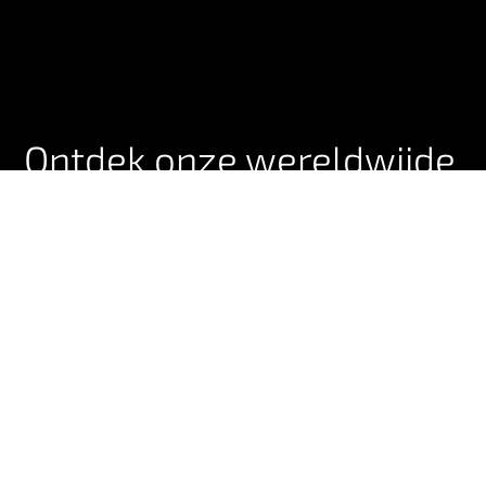
Ontdek onze wereldwijde
dekking
4G/LTE, 5G, LTE-M, NB-IoT of Satelliet.
Met ons eigen wereldwijde IoT-netwerk, Conexa, meer
dan 50 samenwerkingen met toonaangevende
operators en toegang tot 750+ netwerken in 190
landen, bieden wij ongeëvenaarde wereldwijde en
lokale mobiele dekking.
Profiteer van de voordelen van meerdere netwerken,