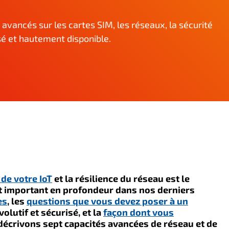
ls avancés sur les cartes SIM, les réseaux, la sécurité
risé et hautement disponible.
de votre IoT
et la résilience du réseau est le
t important en profondeur dans nos derniers
es
, les
questions que vous devez poser à un
olutif et sécurisé, et la
façon dont vous
décrivons sept capacités avancées de réseau et de