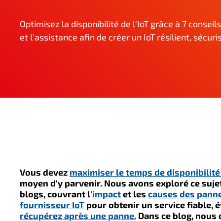
n
c
Optimisez la disponibilité de l'IoT grâce à 7 consei
i
et l'assistance afin de créer un IoT résilient, sécu
p
a
l
Vous devez
maximiser le temps de disponibilité 
moyen d'y parvenir. Nous avons exploré ce suje
blogs, couvrant l'
impact
et les
causes des pann
fournisseur IoT
pour obtenir un service fiable, év
récupérez après une panne.
Dans ce blog, nous 