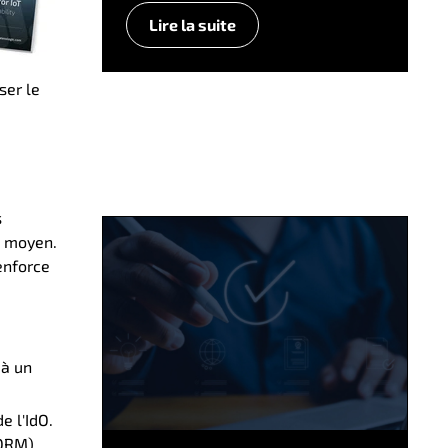
Lire la suite
ser le
s
e moyen.
renforce
 à un
e l'IdO.
(ORM)