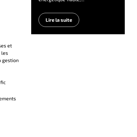
Lire la suite
ses et
 les
a gestion
fic
iements