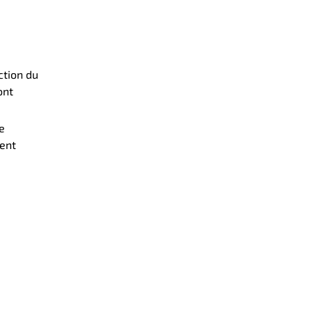
ction du
ont
e
ment