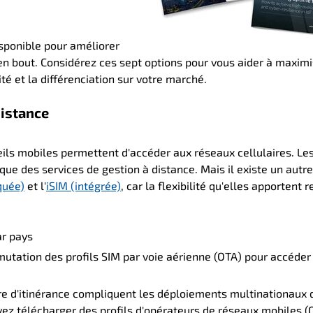
sponible pour améliorer
en bout. Considérez ces sept options pour vous aider à maximi
é et la différenciation sur votre marché.
distance
ils mobiles
permettent d'accéder aux réseaux cellulaires. Le
 que des services de gestion à distance. Mais il existe un autr
quée)
et l'
iSIM (intégrée)
, car la flexibilité qu'elles apportent 
ar pays
tation des profils SIM par voie aérienne (OTA) pour accéder
e d'itinérance compliquent les déploiements multinationaux d
uvez
télécharger des profils d'opérateurs de réseaux mobiles 