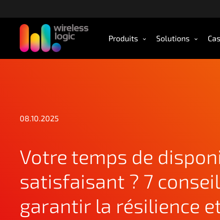
A
c
c
Produits
Solutions
Cas
é
d
e
r
a
u
c
08.10.2025
o
n
t
Votre temps de disponib
e
n
satisfaisant ? 7 consei
u
p
garantir la résilience e
r
i