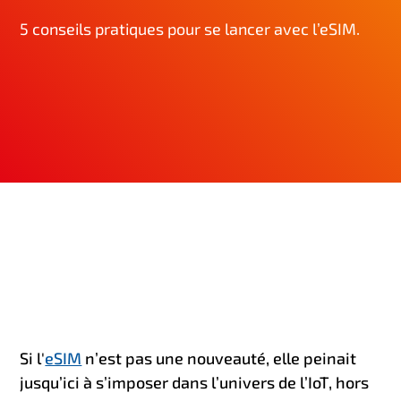
n
5 conseils pratiques pour se lancer avec l’eSIM.
c
i
p
a
l
Si l'
eSIM
n’est pas une nouveauté, elle peinait
jusqu’ici à s’imposer dans l’univers de l’IoT, hors