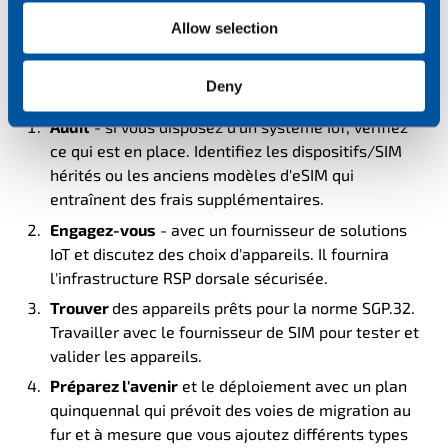
départ et tout au long de votre solution.
Allow selection
Dans cette optique, voici cinq conseils à suivre lorsque
vous êtes prêt à vous lancer dans l'aventure de l'eSIM :
Deny
Audit
- si vous disposez d'un système IoT, vérifiez
ce qui est en place. Identifiez les dispositifs/SIM
hérités ou les anciens modèles d'eSIM qui
entraînent des frais supplémentaires.
Engagez-vous
- avec un fournisseur de solutions
IoT et discutez des choix d'appareils. Il fournira
l'infrastructure RSP dorsale sécurisée.
Trouver
des
appareils prêts pour la norme SGP.32.
Travailler avec le fournisseur de SIM pour tester et
valider les appareils.
Préparez l'avenir
et le déploiement avec un plan
quinquennal qui prévoit des voies de migration au
fur et à mesure que vous ajoutez différents types