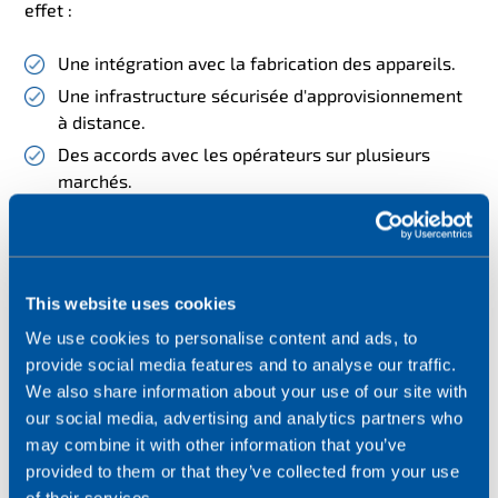
effet :
Une intégration avec la fabrication des appareils.
Une infrastructure sécurisée d'approvisionnement
à distance.
Des accords avec les opérateurs sur plusieurs
marchés.
Une gestion continue du cycle de vie.
Gérer ces éléments en interne nécessiterait un
investissement important en termes de systèmes,
This website uses cookies
d'expertise et d'infrastructure. Un investissement qui
We use cookies to personalise content and ads, to
dépasse les capacités de la plupart des entreprises
provide social media features and to analyse our traffic.
qui, après tout, ne veulent pas être des spécialistes de
We also share information about your use of our site with
l'IoT, mais simplement que l'IoT soutienne leur cœur de
our social media, advertising and analytics partners who
métier.
may combine it with other information that you’ve
provided to them or that they’ve collected from your use
Il est plus réaliste de s'associer à un fournisseur de