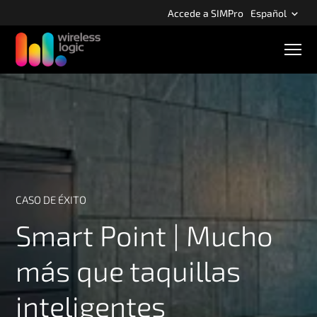
S
Accede a SIMPro
Español
k
i
N
p
a
v
t
e
o
g
m
a
c
a
i
i
ó
n
n
m
c
ó
o
CASO DE ÉXITO
v
n
i
Smart Point | Mucho
l
t
e
más que taquillas
n
t
inteligentes