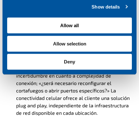
Show details
t
Es necesario garantizar la conectividad y asegurar
i
la integridad de los datos para que los paquetes
o
Allow all
puedan ser entregados y recogidos únicamente por
n
el destinatario. Es esta conectividad la que permite
Allow selection
que la entrega sea 100% garantizada.
Resulta poco práctico depender de conexiones
ajenas, como el WiFi de establecimientos
Deny
comerciales. Se añade, además, un factor de
incertidumbre en cuanto a complejidad de
conexión; «¿será necesario reconfigurar el
cortafuegos o abrir puertos específicos?» La
conectividad celular ofrece al cliente una solución
plug and play, independiente de la infraestructura
de red disponible en cada ubicación.