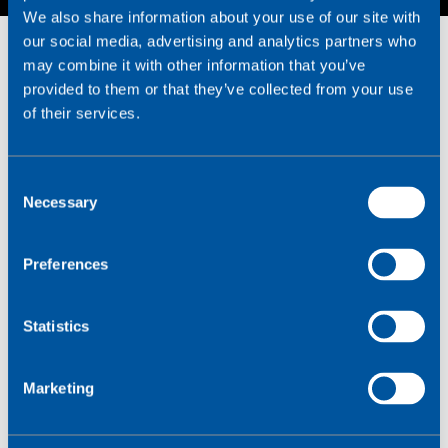
We also share information about your use of our site with
our social media, advertising and analytics partners who
may combine it with other information that you’ve
provided to them or that they’ve collected from your use
of their services.
La conectividad celular
C
Necessary
o
segura, clave en el
n
funcionamiento de los
s
Preferences
e
Smart Points
n
t
Statistics
S
Desde el primer momento del proyecto, en Smart
e
Marketing
Point tenían claro que la conectividad era una
l
pieza esencial de su producto, y optaron por la
e
tecnología celular por dos motivos principales:
c