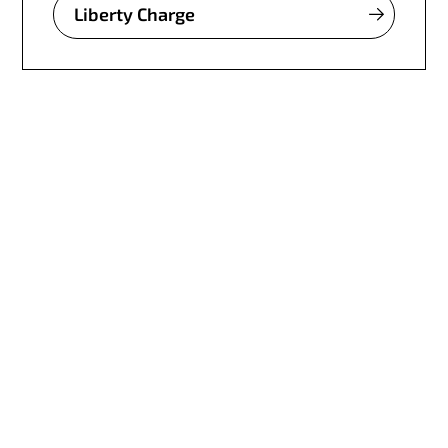
Liberty Charge
IoT. No es difícil con
Wireless Logic.