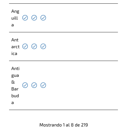
Australia
Ang
Austria
uill
Azerbaijan
a
Bahamas
Ant
Bahrain
arct
Bangladesh
ica
Barbados
Anti
Belarus
gua
Belize
&
Belgium
Bar
bud
Benin
a
Bermuda
Bhutan
Bolivia
Mostrando
1
al
8
de
219