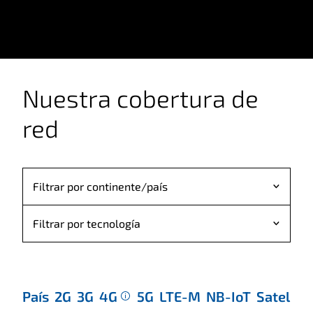
Nuestra cobertura de
red
Filtrar por continente/país
Continentes
Filtrar por tecnología
Asia
2G
Europe
3G
Africa
País
2G
3G
4G
5G
LTE-M
NB-IoT
Satellite
4G
North America