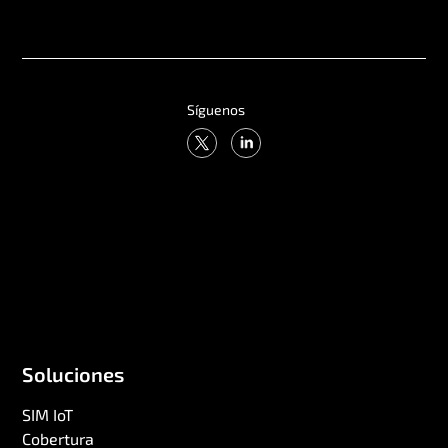
Lebanon
Lesotho
Liberia
Síguenos
Libya
Liechtenstein
Lithuania
Luxembourg
Macau
Macedonia
Madagascar
Malawi
Soluciones
Malaysia
Maldives
SIM IoT
Mali
Cobertura