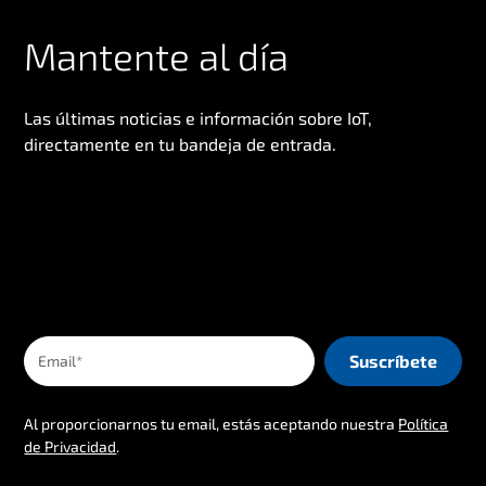
Israel
Mantente al día
Italy
Ivory Coast
Las últimas noticias e información sobre IoT,
Jamaica
directamente en tu bandeja de entrada.
Japan
Jersey
Jordan
Kazakhstan
Kenya
Kosovo
Kuwait
Kyrgyzstan
Al proporcionarnos tu email, estás aceptando nuestra
Política
Laos
de Privacidad
.
Latvia