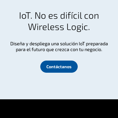
Guinea
IoT. No es difícil con
Guinea-Bissau
Guyana
Wireless Logic.
Haiti
Honduras
Diseña y despliega una solución IoT preparada
Hong Kong
para el futuro que crezca con tu negocio.
Hungary
Iceland
Contáctanos
India
Indonesia
Iran
Iraq
Ireland
Isle of Man