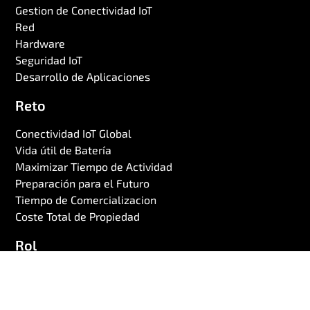
Gestion de Conectividad IoT
Malta
Red
Martinique
Hardware
Mauritania
Seguridad IoT
Desarrollo de Aplicaciones
Mauritius
Mayotte
Reto
Mexico
Conectividad IoT Global
Moldova
Vida útil de Batería
Maximizar Tiempo de Actividad
Monaco
Preparación para el Futuro
Mongolia
Tiempo de Comercializacion
Montenegro
Coste Total de Propiedad
Montserrat
Rol
Morocco
Responsable
Mozambique
Desarrollador
Myanmar (Burma)
Arquitecto de Sistemas