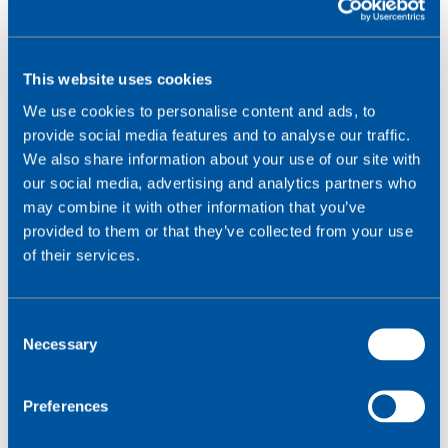
Chad
Chile
This website uses cookies
China
We use cookies to personalise content and ads, to
Colombia
provide social media features and to analyse our traffic.
Congo
We also share information about your use of our site with
Costa Rica
our social media, advertising and analytics partners who
may combine it with other information that you’ve
Croatia
provided to them or that they’ve collected from your use
Toma decisiones de
Cuba
of their services.
Curaçao
diseño inteligentes: ¿qué
Cyprus
tecnología es la
C
Czech Republic
Necessary
o
adecuada para mi
n
Democratic Republic of Congo
s
Denmark
Preferences
aplicación?
e
Dominica
n