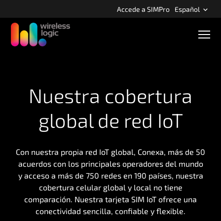
S
Accede a SIMPro
Español
k
i
N
p
a
v
t
e
o
g
m
a
c
Nuestra cobertura
a
i
i
ó
n
global de red IoT
n
m
c
ó
o
v
n
i
Con nuestra propia red IoT global, Conexa, más de 50
l
t
acuerdos con los principales operadores del mundo
e
y acceso a más de 750 redes en 190 países, nuestra
n
cobertura celular global y local no tiene
t
comparación. Nuestra tarjeta SIM IoT ofrece una
conectividad sencilla, confiable y flexible.