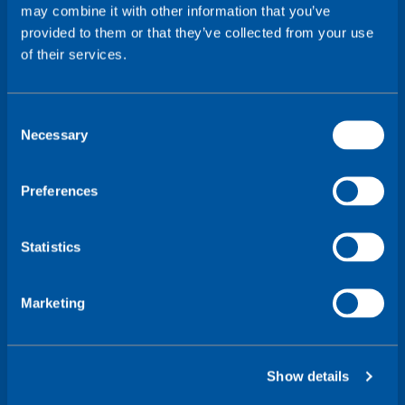
may combine it with other information that you’ve
provided to them or that they’ve collected from your use
of their services.
C
Necessary
o
n
s
Preferences
e
n
t
Statistics
S
e
Marketing
Diferencias entre IoT y
l
e
M2M
c
Show details
t
i