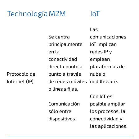
Technología
M2M
IoT
Las
Se centra
comunicaciones
principalmente
IoT implican
en la
redes IP y
conectividad
emplean
directa punto a
plataformas de
Protocolo de
punto a través
nube o
Internet (IP)
de redes móviles
middleware.
o líneas fijas.
Con IoT es
Comunicación
posible ampliar
sólo entre
los procesos, la
dispositivos.
conectividad y
las aplicaciones.