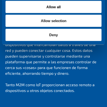
Simplificando, M2M es cuando las máquinas se
o
Allow all
conectan entre sí utilizando una red para
n
compartir datos, como máquinas, sensores o
electrodomésticos, cualquier cosa que pueda
Allow selection
enviar y recibir datos a través de una
comunicación unidireccional o bidireccional.
Deny
IoT es el siguiente paso, es un ecosistema o red de
dispositivos que intercambian datos a través de una
red y pueden conectar cualquier cosa. Estos datos
pueden supervisarse y controlarse mediante una
plataforma que permite a las empresas controlar de
cerca sus «cosas» para que funcionen de forma
eficiente, ahorrando tiempo y dinero.
Tanto M2M como IoT proporcionan acceso remoto a
dispositivos u otros objetos conectados.