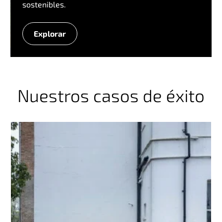
sostenibles.
Explorar
A
g
r
i
c
Nuestros casos de éxito
u
l
t
u
r
a