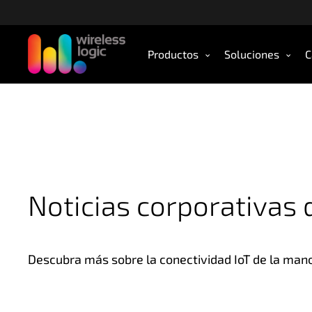
S
k
i
Productos
Soluciones
C
p
t
o
m
a
i
n
c
o
Noticias corporativas 
n
t
e
Descubra más sobre la conectividad IoT de la man
n
t