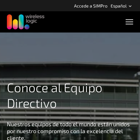
S
Accede a SIMPro
Español
k
i
N
p
a
v
t
e
o
g
m
a
c
a
i
i
ó
n
n
m
c
Conoce al Equipo
ó
o
v
n
i
Directivo
l
t
e
n
t
Nuestros equipos de todo el mundo están unidos
por nuestro compromiso con la excelencia del
cliente.