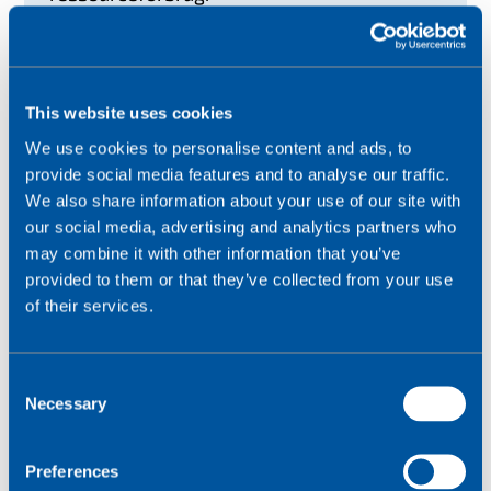
Inden for energi overvåger IoT forbrugsmønstre
og optimerer brugen, hvilket reducerer spild.
Inden for vandhåndtering opdager sensorer
This website uses cookies
lækager og optimerer vandingen, så der spares
på vandet. IoT forbedrer også
We use cookies to personalise content and ads, to
affaldshåndteringen ved at overvåge mængden
provide social media features and to analyse our traffic.
af affald i skraldespande og automatisere
We also share information about your use of our site with
genbrugsprocesser.
our social media, advertising and analytics partners who
may combine it with other information that you’ve
Disse foranstaltninger reducerer ikke kun
provided to them or that they’ve collected from your use
omkostningerne, men gavner også miljøet ved at
of their services.
reducere energiforbruget, spare på vandet og
minimere affaldsmængden. Samlet set
understøtter IoT bæredygtighedsmål og hjælper
C
Necessary
med at skabe en mere modstandsdygtig planet
o
for fremtidige generationer.
n
s
Preferences
e