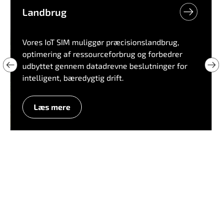
Landbrug
Vores IoT SIM muliggør præcisionslandbrug,
optimering af ressourceforbrug og forbedrer
udbyttet gennem datadrevne beslutninger for
intelligent, bæredygtig drift.
Læs mere
L
a
n
d
b
r
u
g