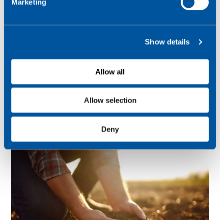
Marketing
l
e
c
Show details
t
i
o
Allow all
n
Allow selection
Deny