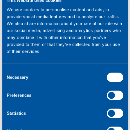
This website uses cookies
der Wasserwirtschaft erkennen Sensoren Lecks
We use cookies to personalise content and ads, to
und optimieren die Bewässerung, wodurch
provide social media features and to analyse our traffic.
Wasser gespart wird. Das IoT verbessert auch
We also share information about your use of our site with
das Abfallmanagement, indem es den Füllstand
our social media, advertising and analytics partners who
der Mülltonnen überwacht und die
may combine it with other information that you’ve
Recyclingprozesse automatisiert.
provided to them or that they’ve collected from your use
of their services.
Diese Maßnahmen senken nicht nur die Kosten,
sondern kommen auch der Umwelt zugute, da
der Energieverbrauch gesenkt, Wasser gespart
C
und Abfälle minimiert werden. Insgesamt
Necessary
o
unterstützt das IoT die Ziele der Nachhaltigkeit
n
und trägt dazu bei, einen widerstandsfähigeren
s
Preferences
Planeten für künftige Generationen zu schaffen.
e
n
t
Statistics
S
e