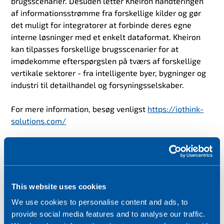
brugsscenarier. Desuden letter Kheiron håndteringen
af informationsstrømme fra forskellige kilder og gør
det muligt for integratorer at forbinde deres egne
interne løsninger med et enkelt dataformat. Kheiron
kan tilpasses forskellige brugsscenarier for at
imødekomme efterspørgslen på tværs af forskellige
vertikale sektorer - fra intelligente byer, bygninger og
industri til detailhandel og forsyningsselskaber.
For mere information, besøg venligst
https://iothink-
solutions.com/
Hvad de sagde
Julien Dalmasso, medstifter og CEO hos IoThink
Solutions, siger:
"At blive en del af en af verdens
This website uses cookies
største IoT Connectivity-udbydere er et naturligt match
We use cookies to personalise content and ads, to
og et logisk næste skridt for os. Wireless Logic er en
provide social media features and to analyse our traffic.
sværvægter i IoT-branchen, hvilket fremgår af