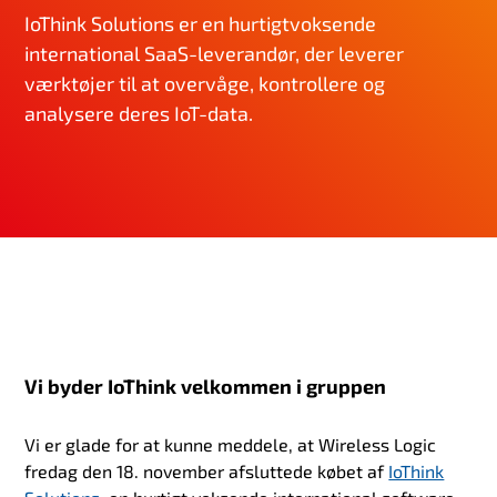
IoThink Solutions er en hurtigtvoksende
international SaaS-leverandør, der leverer
værktøjer til at overvåge, kontrollere og
analysere deres IoT-data.
Vi byder IoThink velkommen i gruppen
Vi er glade for at kunne meddele, at Wireless Logic
fredag den 18. november afsluttede købet af
IoThink