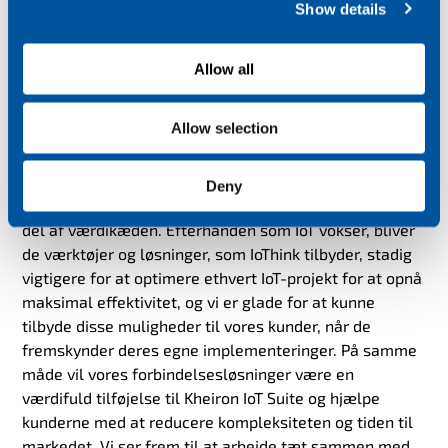
Show details
t
forbindelsesløsninger nu vil være tilgængelige for
i
IoThink-kunder. Det vil give vores fælles kundebase en
o
horisontal 'one-stop-shop', der kan hjælpe med at
Allow all
n
fremskynde og forenkle globale IoT-implementeringer."
Allow selection
Oliver Tucker, CEO for Wireless Logic
, udtaler: "Der er
store synergier mellem Wireless Logic og IoThink
Solutions, og dette er en spændende overtagelse for
Deny
os, da det udvider vores rækkevidde til en tilstødende
del af værdikæden. Efterhånden som IoT vokser, bliver
de værktøjer og løsninger, som IoThink tilbyder, stadig
vigtigere for at optimere ethvert IoT-projekt for at opnå
maksimal effektivitet, og vi er glade for at kunne
tilbyde disse muligheder til vores kunder, når de
fremskynder deres egne implementeringer. På samme
måde vil vores forbindelsesløsninger være en
værdifuld tilføjelse til Kheiron IoT Suite og hjælpe
kunderne med at reducere kompleksiteten og tiden til
markedet. Vi ser frem til at arbejde tæt sammen med