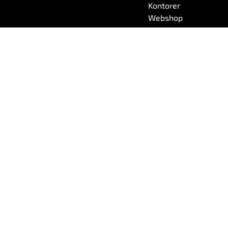
Kontorer
Webshop
© 2026 Wireless Logic. Registered in England 03880663
Erklæring mod slaveri og menneskehandel