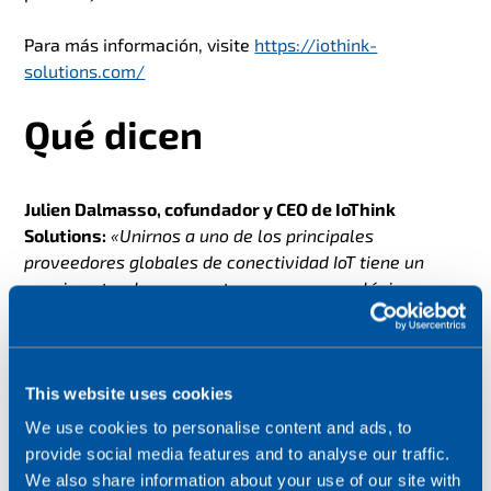
Para más información, visite
https://iothink-
solutions.com/
Qué dicen
Julien Dalmasso, cofundador y CEO de IoThink
Solutions:
«Unirnos a uno de los principales
proveedores globales de conectividad IoT tiene un
encaje natural para nosotros y es un paso lógico.
Wireless Logic es un peso pesado en la industria IoT,
como lo prueba su ritmo de crecimiento, sus
asociaciones y su éxito global en el sector. Introducir
nuestra
plataforma de facilitación del IoT
en la
This website uses cookies
extensa base de clientes de Wireless Logic supone una
We use cookies to personalise content and ads, to
gran oportunidad para nosotros. Este hito es fruto del
provide social media features and to analyse our traffic.
trabajo duro y la dedicación exhaustiva del increíble
We also share information about your use of our site with