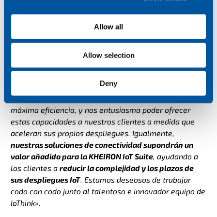
i
Oliver Tucker, CEO de Wireless Logic:
«Existen grandes
o
Allow all
posibilidades de
sinergias entre Wireless Logic e
n
IoThink Solutions
. Se trata de una adquisición
emocionante para nosotros, ya que extiende nuestro
Allow selection
alcance hacia una región adyacente de la cadena de
valor. Con la escalabilidad del IoT, las herramientas y
Deny
soluciones de IoThink serán cada vez más importantes
para optimizar cualquier proyecto de cara a una
máxima eficiencia, y nos entusiasma poder ofrecer
estas capacidades a nuestros clientes a medida que
aceleran sus propios despliegues. Igualmente,
nuestras soluciones de conectividad supondrán un
valor añadido para la KHEIRON IoT Suite
, ayudando a
los clientes a
reducir la complejidad y los plazos de
sus despliegues IoT
. Estamos deseosos de trabajar
codo con codo junto al talentoso e innovador equipo de
IoThink».