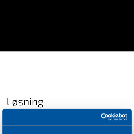
Løsning
Showerkap henvendte sig til Wireless Logic efter
en anbefaling. Teamet der hjalp med at præcisere
Showerkaps behov og anbefalede et passende