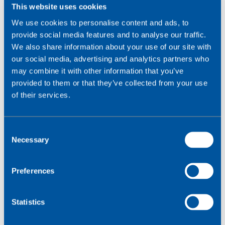
This website uses cookies
SIM-kort sammen med en
LTE
Teltonika-router.
We use cookies to personalise content and ads, to
"En af grundene til, at vi valgte Wireless Logic, var det
provide social media features and to analyse our traffic.
kundeforhold, vi havde", siger Paul Harding, direktør for
We also share information about your use of our site with
teknisk drift hos Showerkap. "Teamet leverede, hvad
our social media, advertising and analytics partners who
det sagde, det skulle, og gjorde det meget hurtigt. Alle
may combine it with other information that you’ve
begyndervanskeligheder eller bekymringer, jeg havde,
provided to them or that they’ve collected from your use
blev hurtigt løst, det er det bedste, man kan håbe på."
of their services.
På Sandman Signature Hotel er der placeret sensorer
over hele området, som sender data til en enkelt
C
router med et SIM-kort til flere netværk, som overfører
Necessary
o
oplysningerne til Showerkaps skybaserede applikation.
n
Denne "IoT-mesh"-tilgang optimerer dataforbruget ved
s
Preferences
at sprede belastningen over hele området.
e
n
"Da jeg udførte en softwareopdatering, var jeg
t
Statistics
bekymret for at bruge en stor mængde af de tildelte
S
data. Wireless Logic forklarede, at vores datapulje