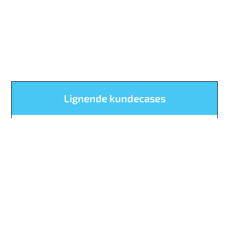
Lignende kundecases
Cubbie
Ultra-Protect
ARECO