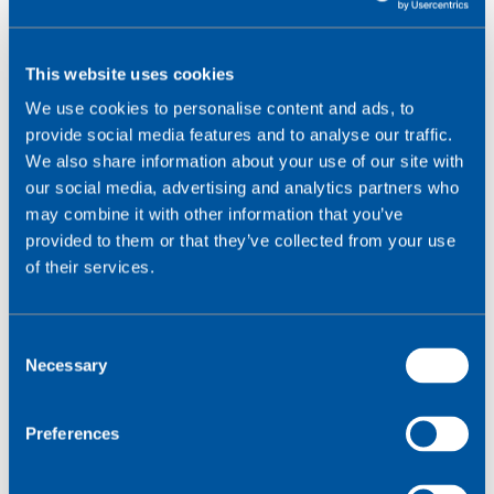
Conexa
var sammen med
SIMPro
anbefalingen til at
overvinde de udfordringer, AGS havde oplevet. Conexas
SIM-kort med flere netværk leverer pålidelige
This website uses cookies
forbindelser med automatisk skift til et alternativt
We use cookies to personalise content and ads, to
netværk, hvis det primære netværk ikke er
provide social media features and to analyse our traffic.
tilgængeligt. SIMPro giver AGS indsigt i dataforbruget
We also share information about your use of our site with
og en enkel platform til at bestille ekstra SIM-kort.
our social media, advertising and analytics partners who
may combine it with other information that you’ve
provided to them or that they’ve collected from your use
Read more
of their services.
C
Necessary
o
n
s
Preferences
e
n