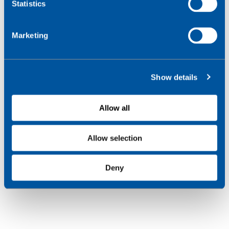
t
Statistics
S
e
Marketing
l
e
c
Show details
t
i
o
Allow all
n
Allow selection
Deny