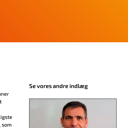
Se vores andre indlæg
oner
t
tigste
g, som