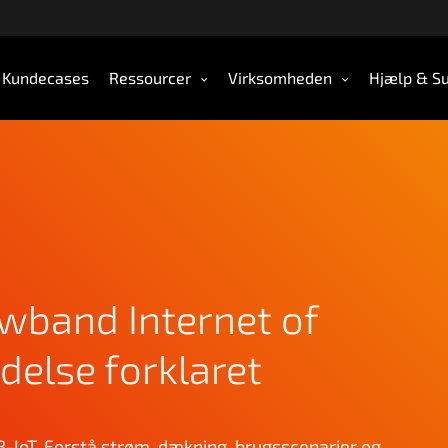
Kundecases
Ressourcer
Virksomheden
Hjælp & S
wband Internet of
delse forklaret
-IoT. Forstå strøm, dækning, brugsscenarier og