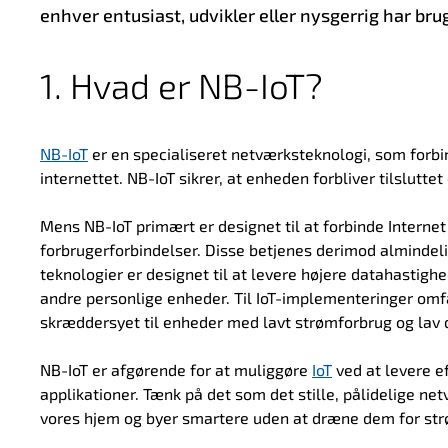
enhver entusiast, udvikler eller nysgerrig har brug
1. Hvad er NB-IoT?
NB-IoT
er en specialiseret netværksteknologi, som forb
internettet. NB-IoT sikrer, at enheden forbliver tilsluttet
Mens NB-IoT primært er designet til at forbinde Internet 
forbrugerforbindelser. Disse betjenes derimod almindeli
teknologier er designet til at levere højere datahastigh
andre personlige enheder. Til IoT-implementeringer omf
skræddersyet til enheder med lavt strømforbrug og lav 
NB-IoT er afgørende for at muliggøre
IoT
ved at levere e
applikationer. Tænk på det som det stille, pålidelige n
vores hjem og byer smartere uden at dræne dem for str