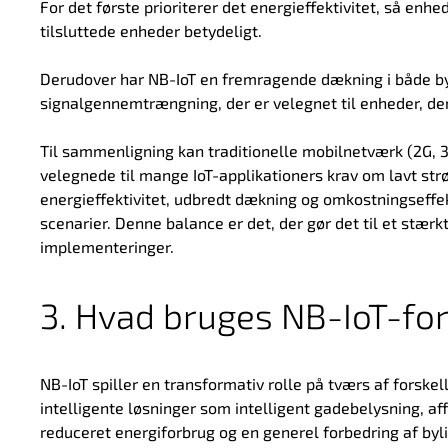
For det første prioriterer det energieffektivitet, så en
tilsluttede enheder betydeligt.
Derudover har NB-IoT en fremragende dækning i både b
signalgennemtrængning, der er velegnet til enheder, der 
Til sammenligning kan traditionelle mobilnetværk (2G, 3
velegnede til mange IoT-applikationers krav om lavt str
energieffektivitet, udbredt dækning og omkostningseffekti
scenarier. Denne balance er det, der gør det til et stærk
implementeringer.
3. Hvad bruges NB-IoT-for
NB-IoT spiller en transformativ rolle på tværs af forske
intelligente løsninger som intelligent gadebelysning, aff
reduceret energiforbrug og en generel forbedring af byli