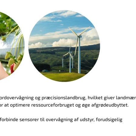
 jordovervågning og præcisionslandbrug, hvilket giver landm
for at optimere ressourceforbruget og øge afgrødeudbyttet.
at forbinde sensorer til overvågning af udstyr, forudsigelig