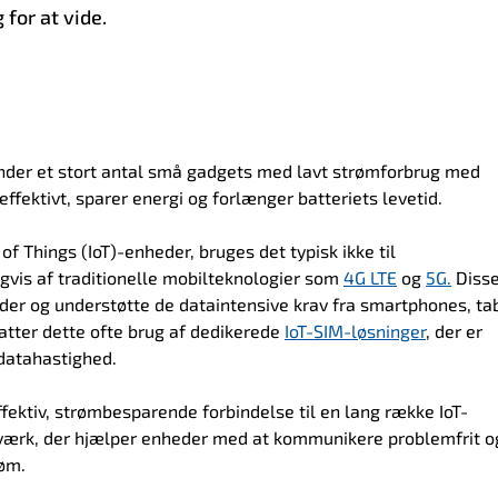
 for at vide.
inder et stort antal små gadgets med lavt strømforbrug med
 effektivt, sparer energi og forlænger batteriets levetid.
of Things (IoT)-enheder, bruges det typisk ikke til
gvis af traditionelle mobilteknologier som
4G LTE
og
5G.
Diss
eder og understøtte de dataintensive krav fra smartphones, ta
atter dette ofte brug af dedikerede
IoT-SIM-løsninger
, der er
datahastighed.
ffektiv, strømbesparende forbindelse til en lang række IoT-
etværk, der hjælper enheder med at kommunikere problemfrit o
øm.