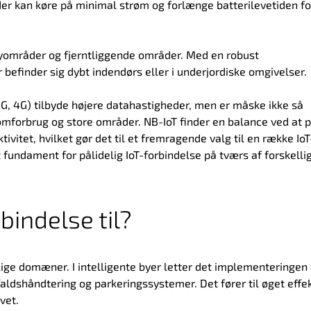
heder kan køre på minimal strøm og forlænge batterilevetiden fo
yområder og fjerntliggende områder. Med en robust
befinder sig dybt indendørs eller i underjordiske omgivelser.
G, 4G) tilbyde højere datahastigheder, men er måske ikke så
ømforbrug og store områder. NB-IoT finder en balance ved at p
vitet, hvilket gør det til et fremragende valg til en række IoT
t fundament for pålidelig IoT-forbindelse på tværs af forskelli
bindelse til?
llige domæner. I intelligente byer letter det implementeringen 
aldshåndtering og parkeringssystemer. Det fører til øget effek
vet.