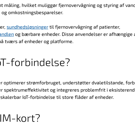
nt måling, hvilket muliggør fjernovervågning og styring af van
se og omkostningsbesparelser.
ver,
sundhedsløsninger
til fjernovervågning af patienter,
andlen
og bærbare enheder. Disse anvendelser er afhængige 
 på tværs af enheder og platforme.
oT-forbindelse?
optimerer strømforbruget, understøtter dvaletilstande, forb
r spektrumeffektivitet og integreres problemfrit i eksisteren
kalerbar IoT-forbindelse til store flåder af enheder.
SIM-kort?