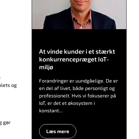
At vinde kunder i et stærkt
konkurrencepræget IoT-
miljø
e
Forandringer er uundgåelige. De er
blets og
en del af livet, både personligt og
professionelt. Hvis vi fokuserer på
IoT, er det et økosystem i
konstant...
g gør
Læs mere