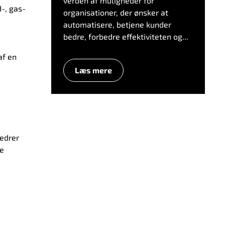
verden af muligheder for
d-, gas-
organisationer, der ønsker at
automatisere, betjene kunder
bedre, forbedre effektiviteten og...
af en
Læs mere
edrer
de