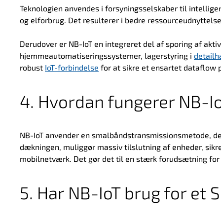
Teknologien anvendes i forsyningsselskaber til intellige
og elforbrug. Det resulterer i bedre ressourceudnyttel
Derudover er NB-IoT en integreret del af sporing af akti
hjemmeautomatiseringssystemer, lagerstyring i
detailh
robust
IoT-forbindelse
for at sikre et ensartet dataflow
4. Hvordan fungerer NB-I
NB-IoT anvender en smalbåndstransmissionsmetode, der 
dækningen, muliggør massiv tilslutning af enheder, sikre
mobilnetværk. Det gør det til en stærk forudsætning for s
5. Har NB-IoT brug for et 