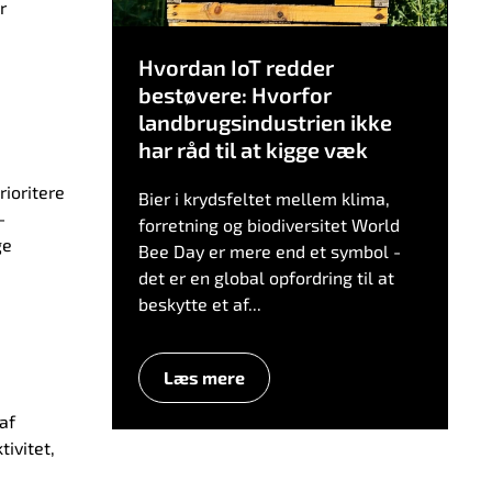
r
Hvordan IoT redder
bestøvere: Hvorfor
landbrugsindustrien ikke
har råd til at kigge væk
rioritere
Bier i krydsfeltet mellem klima,
-
forretning og biodiversitet World
ge
Bee Day er mere end et symbol -
det er en global opfordring til at
beskytte et af...
Læs mere
af
tivitet,