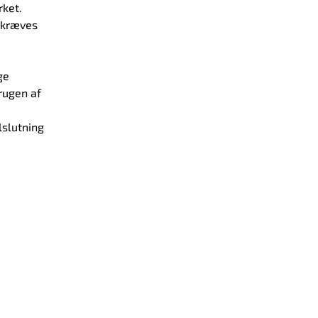
rket.
r kræves
ge
Brugen af
lslutning