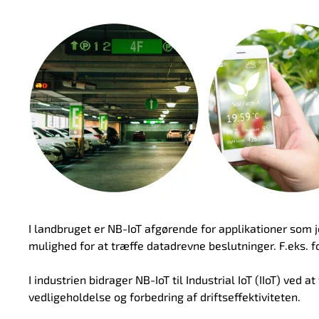
I landbruget er NB-IoT afgørende for applikationer som
mulighed for at træffe datadrevne beslutninger. F.eks. 
I industrien bidrager NB-IoT til Industrial IoT (IIoT) ved 
vedligeholdelse og forbedring af driftseffektiviteten.