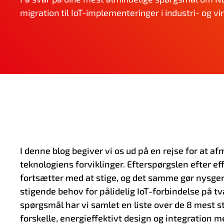
migration til IoT-implementeringer i industri- og 
I denne blog begiver vi os ud på en rejse for at a
teknologiens forviklinger. Efterspørgslen efter ef
fortsætter med at stige, og det samme gør nysge
stigende behov for pålidelig IoT-forbindelse på t
spørgsmål har vi samlet en liste over de 8 mest s
forskelle, energieffektivt design og integration m