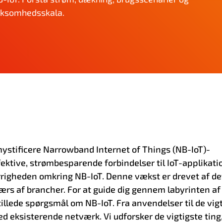
virksomhedsskala.
fmystificere Narrowband Internet of Things (NB-IoT)-
fektive, strømbesparende forbindelser til IoT-applikati
rrigheden omkring NB-IoT. Denne vækst er drevet af de
værs af brancher. For at guide dig gennem labyrinten af
tillede spørgsmål om NB-IoT. Fra anvendelser til de vig
ed eksisterende netværk. Vi udforsker de vigtigste tin