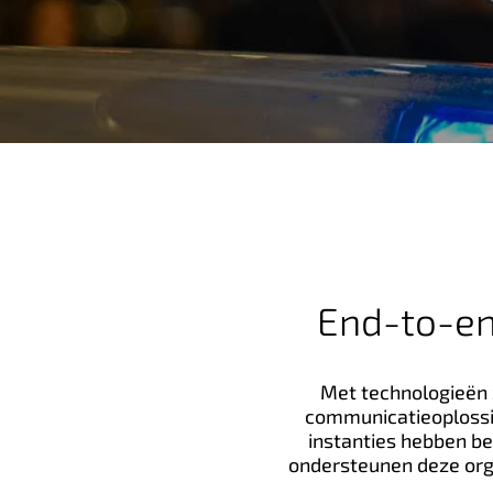
n
h
o
u
d
End-to-end
Met technologieën 
communicatieoplossin
instanties hebben b
ondersteunen deze org