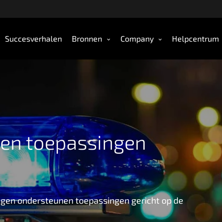
Succesverhalen
Bronnen
Company
Helpcentrum
r en toepassingen
ingen ondersteunen toepassingen gericht op de