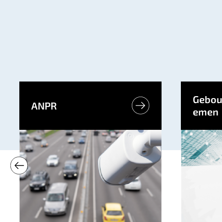
Gebou
ANPR
emen
Liftbehe
en onde
Read more
Read