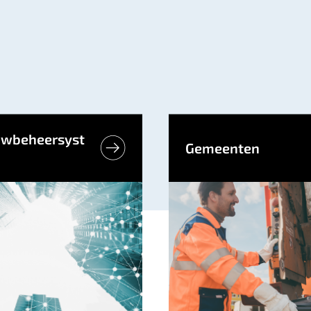
wbeheersyst
Gemeenten
er, perimeterbeveiliging
rhoudsplanning.
 more