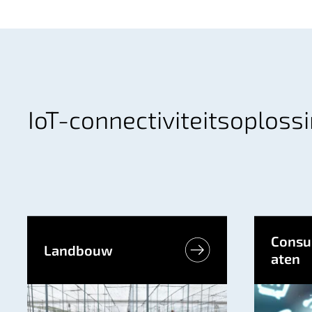
IoT-connectiviteitsoploss
Consu
Landbouw
aten