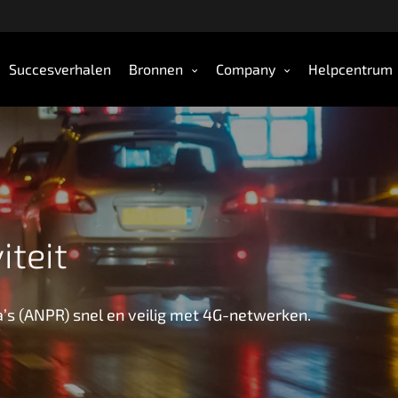
Succesverhalen
Bronnen
Company
Helpcentrum
iteit
s (ANPR) snel en veilig met 4G-netwerken.