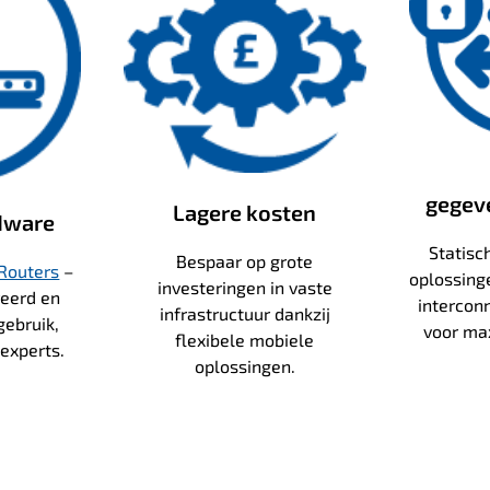
gegev
Lagere kosten
rdware
Statisc
Bespaar op grote
Routers
–
oplossinge
investeringen in vaste
reerd en
intercon
infrastructuur dankzij
gebruik,
voor max
flexibele mobiele
experts.
oplossingen.