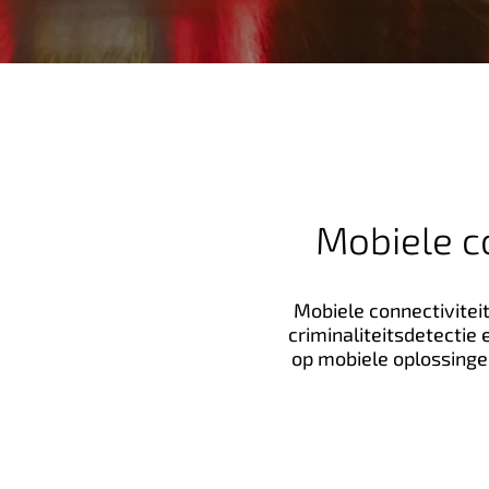
n
h
o
u
d
Mobiele c
Mobiele connectivitei
criminaliteitsdetectie
op mobiele oplossinge