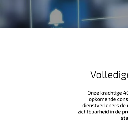
n
h
o
u
d
Volledi
Onze krachtige 4G
opkomende cons
dienstverleners de
zichtbaarheid in de p
sta