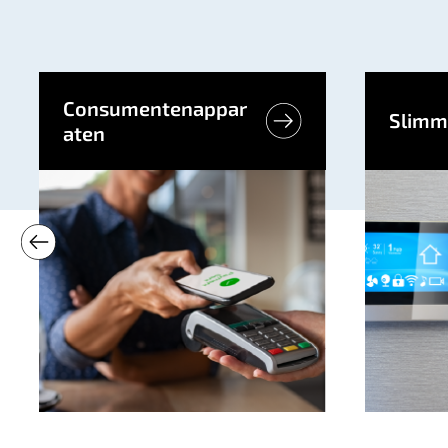
Consumentenappar
Slimm
aten