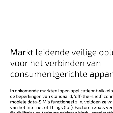
Markt leidende veilige op
voor het verbinden van
consumentgerichte appar
In opkomende markten lopen applicatieontwikkela
de beperkingen van standaard, ‘off-the-shelf’ conn
mobiele data-SIM’s functioneel zijn, voldoen ze va
van het Internet of Things (IoT). Factoren zoals ve
flexibiliteit van tarieven schieten hierbij regelmati