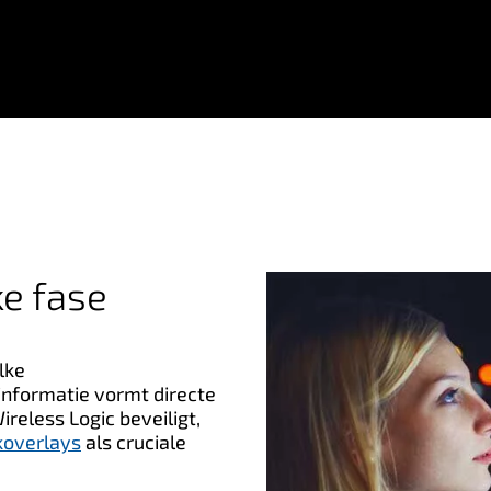
ke fase
lke
informatie vormt directe
ireless Logic beveiligt,
koverlays
als cruciale