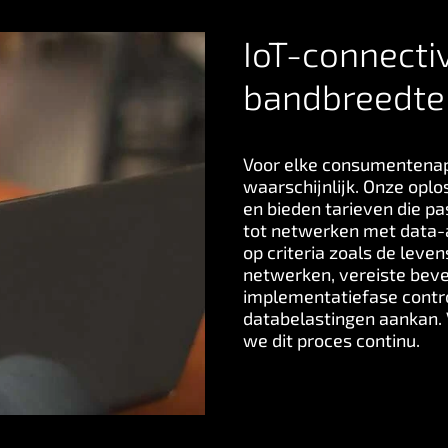
IoT-connectiv
bandbreedte
Voor elke consumentenap
waarschijnlijk. Onze opl
en bieden tarieven die p
tot netwerken met data-a
op criteria zoals de leve
netwerken, vereiste bevei
implementatiefase contro
databelastingen aankan. 
we dit proces continu.