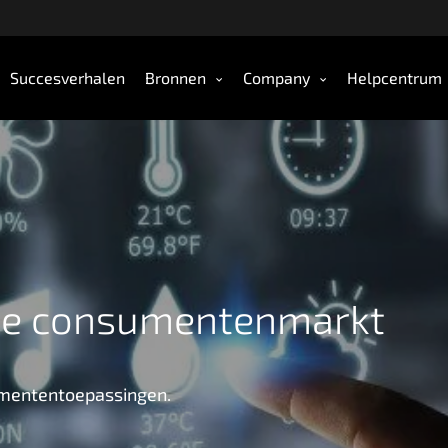
Succesverhalen
Bronnen
Company
Helpcentrum
 de consumentenmarkt
umententoepassingen.