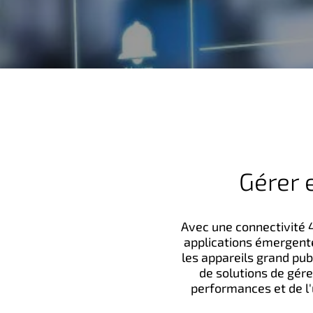
n
c
i
p
a
l
Gérer 
Avec une connectivité 4
applications émergente
les appareils grand pub
de solutions de gére
performances et de l'