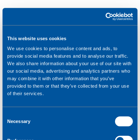
Realtime vending is een reeks tools die, wanneer
This website uses cookies
functies in onbemande verkoopautomaten,
exploitanten in staat stellen om directe
We use cookies to personalise content and ads, to
verbinding te maken met hun machines en
provide social media features and to analyse our traffic.
tweerichtingsinformatie te ontvangen. Dit stelt
We also share information about your use of our site with
exploitanten in staat om:
our social media, advertising and analytics partners who
may combine it with other information that you’ve
Gegevens ontvangen om hun bedrijfsvoering te
provided to them or that they’ve collected from your use
optimaliseren (machinegebruik, voorraad,
of their services.
vervaldatums).
Analyseren uitvoeren die verbeteren aan
C
verbeterde oplossing (verkoop per gebied en
Necessary
o
categorie, markttrends).
n
Productprijzen op afstand wijzigen.
s