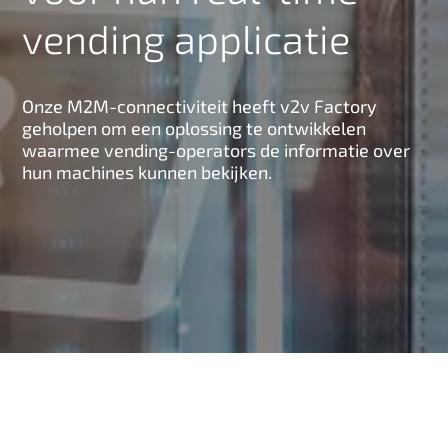
n
vending applicatie
h
o
u
Onze M2M-connectiviteit heeft v2v Factory
d
geholpen om een ​​oplossing te ontwikkelen
waarmee vending-operators de informatie over
hun machines kunnen bekijken.