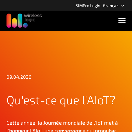
A
SIMPro Login
Français
c
c
N
é
a
v
d
i
e
g
r
a
t
a
i
u
o
c
n
m
o
09.04.2026
o
n
b
t
i
l
Qu'est-ce que l'AIoT?
e
e
n
u
p
Cette année, la Journée mondiale de l’IoT met à
r
l’honneur l’AIoT, une convergence qui propulse
i