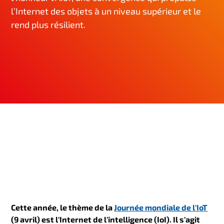
n
l’Internet des objets à un niveau supérieur et le
c
rend plus résilient.
i
p
a
l
Cette année, le thème de la
Journée mondiale de l'IoT
(9 avril) est l'Internet de l'intelligence (IoI). Il s'agit