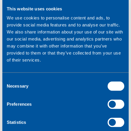
aider à atteindre leurs objectifs opérationnels et
This website uses cookies
budgétaires en réduisant les interventions manuelles,
en diminuant les coûts d'exploitation et en améliorant
We use cookies to personalise content and ads, to
la fiabilité du réseau et l'efficacité énergétique.
provide social media features and to analyse our traffic.
We also share information about your use of our site with
our social media, advertising and analytics partners who
may combine it with other information that you’ve
provided to them or that they’ve collected from your use
of their services.
C
Necessary
o
n
s
Preferences
e
n
t
Statistics
S