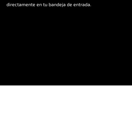
directamente en tu bandeja de entrada.
Al proporcionarnos tu email, estás aceptando nuestra
Política
de Privacidad
.