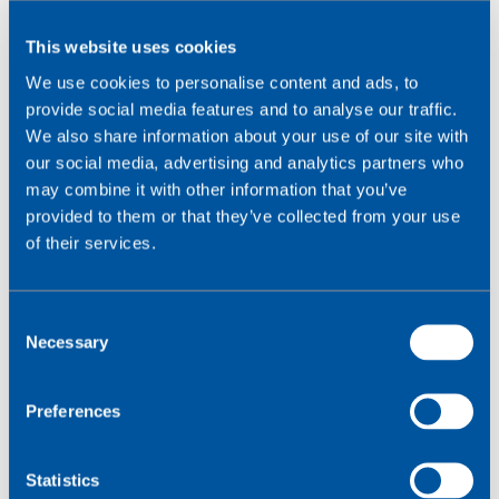
Fernkonnektivität wird
This website uses cookies
Wirklichkeit werden
We use cookies to personalise content and ads, to
provide social media features and to analyse our traffic.
We also share information about your use of our site with
"Die Realität von SGP.32 wird in den Vordergrund
our social media, advertising and analytics partners who
rücken - es wird sich die Erkenntnis durchsetzen, dass
may combine it with other information that you’ve
eSIM
nur ein Mittel zur Bereitstellung von Konnektivität
provided to them or that they’ve collected from your use
ist und nicht unbedingt ein neues Einhornprodukt, das
of their services.
die Branche verändern wird. Anbieter, die ein breites
Spektrum an Konnektivitätslösungen für verschiedene
Märkte anbieten können, werden am besten glänzen.
C
Der Traum von einer echten
Necessary
o
Fernkonnektivitätsbereitstellung wird sich erfüllen, so
n
wie es schon vor Jahren erträumt wurde, und
s
Preferences
diejenigen, die keine starken Konnektivitätsprodukte
e
anbieten, werden darunter leiden.
n
t
Statistics
"SGP.32 wird neue IoT-Konnektivitätsanbieter