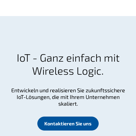
d
w
i
r
t
s
c
h
IoT - Ganz einfach mit
a
Wireless Logic.
f
t
Entwickeln und realisieren Sie zukunftssichere
IoT-Lösungen, die mit Ihrem Unternehmen
skaliert.
Kontaktieren Sie uns