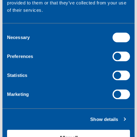
provided to them or that they’ve collected from your use
of their services.
C
Necessary
o
n
s
Preferences
e
n
t
Statistics
S
e
Marketing
l
e
c
Show details
t
i
o