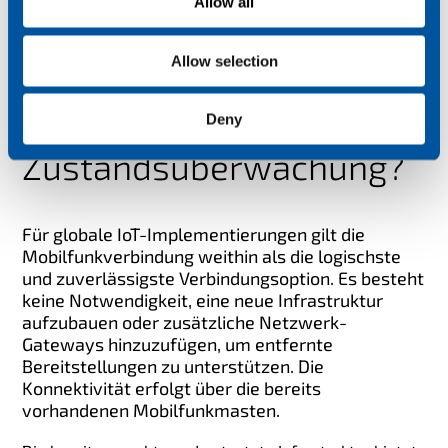
Allow all
n
Warum
Allow selection
Mobilfunkkonnektivität
für die
Deny
Zustandsüberwachung?
Für globale IoT-Implementierungen gilt die
Mobilfunkverbindung weithin als die logischste
und zuverlässigste Verbindungsoption. Es besteht
keine Notwendigkeit, eine neue Infrastruktur
aufzubauen oder zusätzliche Netzwerk-
Gateways hinzuzufügen, um entfernte
Bereitstellungen zu unterstützen. Die
Konnektivität erfolgt über die bereits
vorhandenen Mobilfunkmasten.