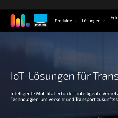
Z
u
m
Erf
Produkte
Lösungen
H
a
u
p
t
i
n
h
IoT-Lösungen für Trans
a
l
t
s
Intelligente Mobilität erfordert intelligente Verne
p
Technologien, um Verkehr und Transport zukunftssi
r
i
n