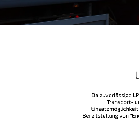
g
e
n
Da zuverlässige L
Transport- u
Einsatzmöglichkeite
Bereitstellung von "E