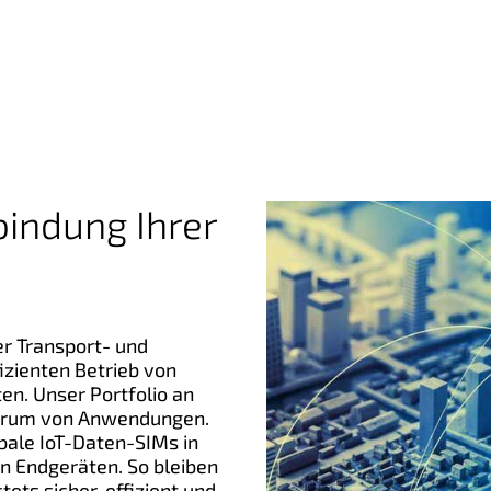
bindung Ihrer
er Transport- und
izienten Betrieb von
ten.
Unser Portfolio an
ektrum von Anwendungen.
obale IoT-Daten-SIMs in
n Endgeräten. So bleiben
ts sicher, effizient und