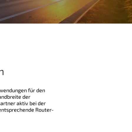
n
nwendungen für den
andbreite der
artner aktiv bei der
 entsprechende Router-