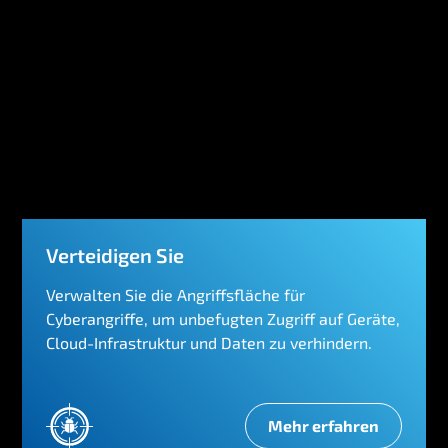
k
o
n
z
e
p
t
Verteidigen Sie
Verwalten Sie die Angriffsfläche für
Cyberangriffe, um unbefugten Zugriff auf Geräte,
Cloud-Infrastruktur und Daten zu verhindern.
Mehr erfahren
V