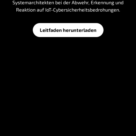
Systemarchitekten bei der Abwehr, Erkennung und
Reaktion auf IoT-Cybersicherheitsbedrohungen.
Leitfaden herunterladen
I
o
T
-
S
i
c
h
e
r
h
e
i
t
s