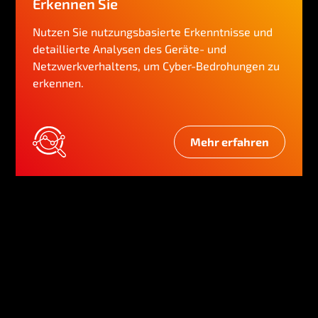
Erkennen Sie
Nutzen Sie nutzungsbasierte Erkenntnisse und
detaillierte Analysen des Geräte- und
Netzwerkverhaltens, um Cyber-Bedrohungen zu
erkennen.
Mehr erfahren
E
r
k
e
n
n
e
n
S
i