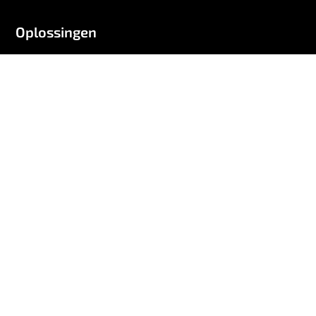
Oplossingen
IoT SIM
Dekking
IoT-connectiviteitsbeheer
Netwerk
Hardware
IoT-beveiliging
Applicatieontwikkeling
Op basis van uitdaging
Wereldwijde IoT-connectiviteit
Verlengde batterijduur
Maximale uptime
Toekomstbestendige oplossingen
Snellere marktintroductie
Lage totale eigendomskosten