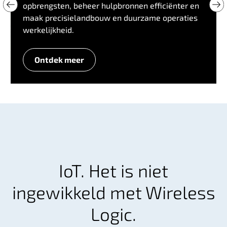
opbrengsten, beheer hulpbronnen efficiënter en
maak precisielandbouw en duurzame operaties
werkelijkheid.
Ontdek meer
L
a
n
d
b
o
u
w
IoT. Het is niet
ingewikkeld met Wireless
Logic.