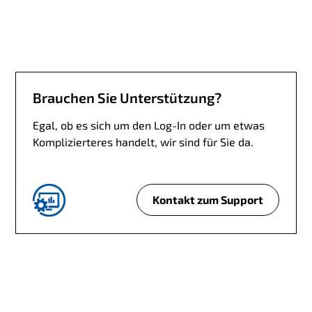
h
k
e
i
n
K
Brauchen Sie Unterstützung?
u
n
Egal, ob es sich um den Log-In oder um etwas
d
Komplizierteres handelt, wir sind für Sie da.
e
?
Kontakt zum Support
B
r
a
u
c
h
e