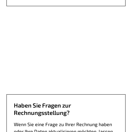
i
n
d
S
i
e
a
n
e
i
n
e
r
P
a
Haben Sie Fragen zur
r
Rechnungsstellung?
t
n
Wenn Sie eine Frage zu Ihrer Rechnung haben
e
oder Ihre Daten aktualisieren möchten, lassen