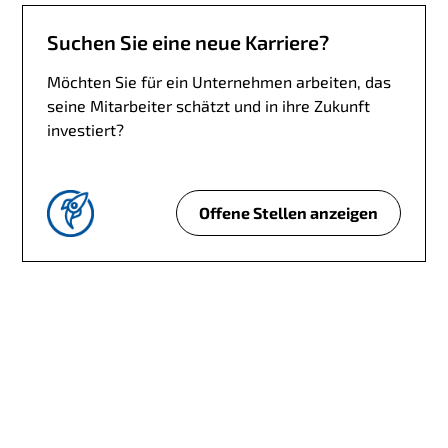
z
?
u
Suchen Sie eine neue Karriere?
r
R
Möchten Sie für ein Unternehmen arbeiten, das
e
seine Mitarbeiter schätzt und in ihre Zukunft
c
investiert?
h
n
u
Offene Stellen anzeigen
n
S
g
u
s
c
s
h
t
e
e
n
l
S
l
i
u
e
n
e