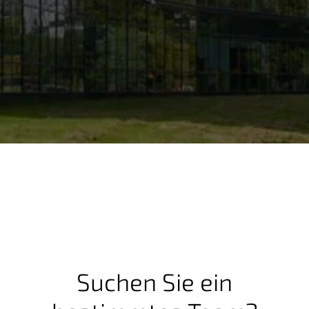
g
e
n
Suchen Sie ein