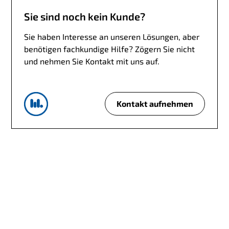
Sie sind noch kein Kunde?
Sie haben Interesse an unseren Lösungen, aber
benötigen fachkundige Hilfe? Zögern Sie nicht
und nehmen Sie Kontakt mit uns auf.
Kontakt aufnehmen
S
i
e
s
i
n
d
n
o
c