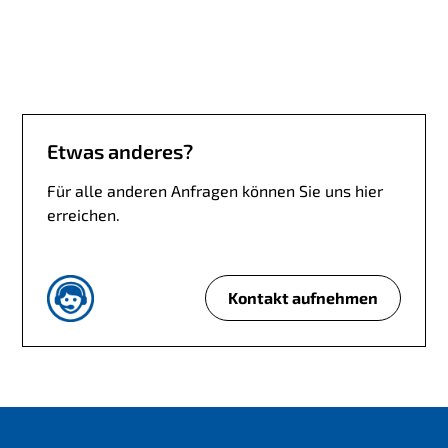
g
i
?
n
e
n
e
u
Etwas anderes?
e
K
Für alle anderen Anfragen können Sie uns hier
a
erreichen.
r
r
i
Kontakt aufnehmen
e
E
r
t
e
w
?
a
s
a