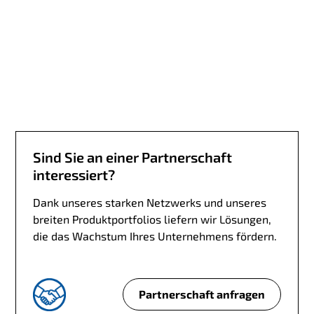
n
S
i
e
U
n
t
e
r
Sind Sie an einer Partnerschaft
s
interessiert?
t
ü
Dank unseres starken Netzwerks und unseres
t
breiten Produktportfolios liefern wir Lösungen,
z
die das Wachstum Ihres Unternehmens fördern.
u
n
g
Partnerschaft anfragen
?
S